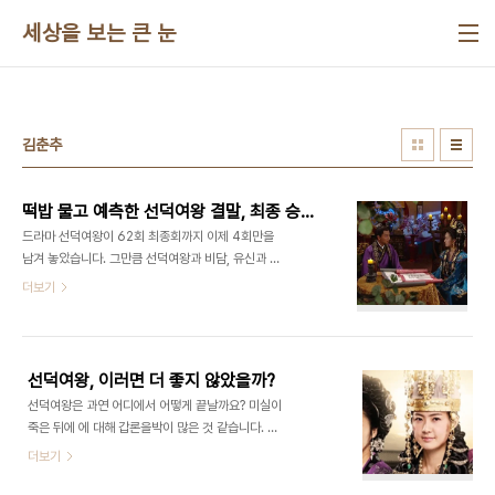
본문 바로가기
세상을 보는 큰 눈
김춘추
떡밥 물고 예측한 선덕여왕 결말, 최종 승자는?
드라마 선덕여왕이 62회 최종회까지 이제 4회만을
남겨 놓았습니다. 그만큼 선덕여왕과 비담, 유신과 춘
추 등 주요인물들의 마지막 모습이 너무나 궁금한 상
더보기
황인데요. 지난 화요일 방송된 58회에서는 비담의
난을 앞두고 비담의 마음을 받아들인 선덕여왕의 국
혼 선언과 여왕의 침소에서 비담과 덕만이 함께 담소
를 나누는 등 비담과 덕만의 러브러브 모드가 연출됐
선덕여왕, 이러면 더 좋지 않았을까?
습니다. 하지만 이들의 행복은 염종의 계략으로 비담
선덕여왕은 과연 어디에서 어떻게 끝날까요? 미실이
이 난을 일으키면서 깨질 예정입니다. 그 난이 비담의
죽은 뒤에 에 대해 갑론을박이 많은 것 같습니다. 과
의도이든 의도가 아니든 난이 일어나는 것은 기정사
연 드라마 이 어디까지 갈 것인가에 대해 관심들이 높
더보기
실이니까요. 그렇다면 남은 것은 하나입니다. 4회동
기 때문이겠죠. 저도 이 드라마가 어디서 어떻게 끝날
안 진행될 비담의 난, 그리고 선덕여왕의 결말입니다.
것인가에 다소의 불안감을 갖고 있습니다. 삼국통일