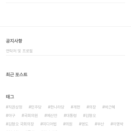
한동안 선덕여왕의 푹 빠져 있던 저는 도대체 결말을
이라는 말을 떠올릴수록 태종무열왕, 김유신 쪽으로
어떻게 맺을까? 너무 너무 궁금해 역사책도 찾아보고
쏠릴 수 밖에 없겠죠. 그리 되면 선덕여왕이라는 제목
그..
과 주인공의 의미는 퇴색될 수도 있습니다. 삼국통일
의 기반을 마련한 여성 군주의 모습을 마무리 짓는다
는 게 역사적 한계 때문에 쉽지 않을 것입니다. 과도
기에 놓인 드라마 을 어떻게 마무리 지을 것인가에 대
공지사항
해 제작진들도 고민이 많겠지만, 그 고민 역시 제작진
이 자초한 부분입니다. 왕위에 오른 덕만공주 vs 왕
연락처 및 프로필
좌를 유지하는 선덕여왕 이 드라마는 미실-덕만공..
최근 포스트
태그
직권상정
민주당
한나라당
개헌
의장
박근혜
야구
국회의원
예산안
대통령
김형오
김형오 국회의장
미디어법
의원
영도
부산
이명박