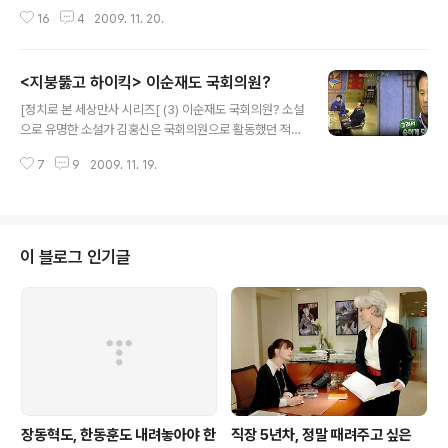
는 이 책에서 냉정하고 매몰차지만 알고 보면 속정 깊은 선
16
4
2009. 11. 20.
배에 대한 소회를 담았더군요. 국민에겐 최고의 언론인으
로, 후배에겐 존경을 받고 있는 선배인 손석희. 오늘날까지
그가 지나온 발자취를 돌아봅니다. 만학도의 유학, 절박함
<지붕뚫고 하이킥> 이순재도 국회의원?
을 깨닫다 언젠가 아침방송에서 그가 이야기한 것이 떠오
글 내용
릅니다. 마흔 셋 늦은 유학길에서의 고생담이었습니다. 그
[정치로 본 세상만사 시리즈[ (3) 이순재도 국회의원? 소설
는 1997년 마이크를 놓고 돌연 가족과 함께 유학을 떠났습
으로 유명한 소설가 김홍신은 국회의원으로 활동했던 적이
니다. 자비 연수였지만, 애초의 목적은 공부도 아니었습니
있다. 물론 지금은 ‘다시는 정치는 하지 않겠다’ 라며 소설
다. 그저 모든 걸 멈추고 쉬고 싶었다고 했었죠. 그렇게 쉬
7
9
2009. 11. 19.
를 집필하는 등 책을 쓰는데 몰두하고 있지만, 그는 국회의
다가 오겠다고 한 결심이 도리어 '열혈만학도'로 변신하는
원으로서도 매우 유능한 인물이었다. 의정평가 1위를 차지
데에는 계기가 있었습니다. 민간재..
할 정도로. ▲ 소설가 출신 국회의원이라는 독특한 이력을
지닌 김홍신. 그는 다시 소설가로 돌아갔다. 강호동의 에 출
연해 정치인이었던 당시를 회고하는 김홍신에게서 일종의
이 블로그 인기글
‘달관’이 묻어났다. 그만큼의 세월이 흐르기도 흘렀으리
라.... - 연예인출신 국회의원은 누구누구? 국회에는 그 동
안 숱한 인물들이 나타났다가 사라졌다. 밤에는 반짝이다
가 아침이면 모습을 감추는 별처럼. 그 중에는 연예인 출신
들도 다수 포함되어 있다...
장동혁도, 한동훈도 내려놓아야 한
직장 5년차, 정말 때려주고 싶은