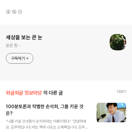
(새창열림)
로그 정보
세상을 보는 큰 눈
맑은 힘 -
구독하기
더보기
와글와글 정보마당
의 다른 글
100분토론과 작별한 손석희, 그를 키운 것
은?
글 내용
"나를 키운 건 8할이 손석희라는 악몽이었다." '안녕하세
요. 김주하입니다.'라는 책에 나오는 소제목입니다. 김주하