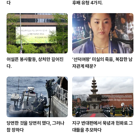
다
후배 유형 4가지.
어설픈 봉사활동, 상처만 깊어진
‘선덕여왕’ 미실의 죽음, 복잡한 남
다.
자관계 때문?
당연한 것을 당연히 했다, 그러나
지구 반대편에서 묵념과 헌화로 그
참 장하다
대들을 추모하다