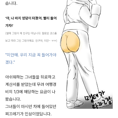
습니다.
'야, 나 바지 엉덩이 터졌어. 빨리 들어
가자!'
(옆에 그림이 제 친구는 아닙니다. 할로윈 코스튬
보고 따라 그린 그림이예요. 친구야, 미안~ ㅠㅠ)
"미안해. 우리 지금 꼭 들어가야
겠다."
아쉬워하는 그녀들을 뒤로하고
계산서를 받았는데 무려 여행경
비의 1/3에 해당하는 요금이 나
왔습니다.
그녀들이 마시던 차에 들어있던
찌끄레기가 인삼이었답니다.