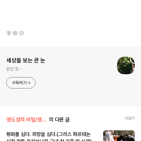
(새창열림)
로그 정보
세상을 보는 큰 눈
맑은 힘 -
구독하기
더보기
영도섬의 비밀/영도활동사진
의 다른 글
평화를 심다. 희망을 심다.(그리스 파르테논