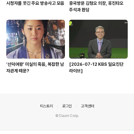
시청자를 웃긴 주요 방송사고 모음
중국방문 김형오 의장, 후진타오
주석과 환담
‘선덕여왕’ 미실의 죽음, 복잡한 남
[2026-07-12 KBS 일요진단
자관계 때문?
라이브]
의안내
티스토리
로그인
고객센터
© Daum Corp.