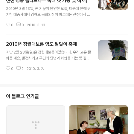
신전 정통 올리브나무 국내 첫 기증 및 식재)
글 내용
2010년 3월 13일, 봄 기운이 완연한 오늘, 태종대 안에 위
치한 태종사에서 김형오 국회의장이 파르테논 신전에서 그
리스 국립박물관장으로부터 기증받은 정통 올리브나무 국
0
0
2010. 3. 13.
내 첫 기증 및 식재 행사가 있었습니다. 어제까지 영도는 간
간히 비도 내리고 바람도 많이 부는 날씨라 오늘 행사를 조
금 걱정했었는데 다행스럽게도 너무나 화창한 봄날씨로 김
2010년 정월대보름 영도 달맞이 축제
형오 국회의장과 올리브 나무를 맞아주었습니다~^^ 위 사
글 내용
진은 따스한 봄이 온 것을 알리는 듯, 태종사에 피어있던 매
지난 2월 28일(일)은 정월대보름이었습니다. 우리 고유 문
화꽃입니다.^^ 참고로 오늘 기증 및 식재한 올리브의 꽃말
화를 계승, 발전시키고 구민의 안녕과 화합을 비는 뜻 깊은
은 평화입니다.(매화꽃은 미덕,고결,정절이라고 합니다.)
자리에 김형오 국회의장님이 함께해 주셨습니다. 미리 도
태종사 안에 마련된 기증 및 식재 행사장은 사찰 안에 마련
0
2
2010. 3. 2.
착한 행사장의 달집은 이렇게 생겼더군요... 오른쪽 멀리 보
된 장소답게 운치있고 아름다운 곳이었습니다. 이곳에서
이는 곳은 바로 한국 해양대학교입니다. 시간이 이른 관계
김형오 국회의장은 "고대 그리스에..
로 아직까지는 무대 앞 외에는 사람이 많지 않았습니다. 달
집태우기 행사장을 찾는 인파도 많았지만... 조금만 더 들어
가면 태종대가 있기 때문에 이 날 교통혼잡이 상당했습니
이 블로그 인기글
다. 여유있게 출발한 덕에 주위경치를 조금 더 담을 수 있었
습니다. 아래 사진은 무대 뒤편 멀리 떨어져 있는 하리항 방
파제의 모습입니다. 아래 사진은 많은 사람들이 신기해했
던 연의 모습입니다. 저도 이 연을 보면서 연이 몇개일까 상
당히 궁금했었는데 다 세어..