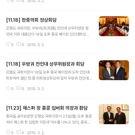
0
0
2010. 3. 2.
대표단(이병석,오제세,임영호,구상찬,정미경 의원)이 16일
오전 하노이 공산당 중앙당사를 예방 농 득 마잉 당 서기장
과 한국-베트남의 실질적인 협력강회방안에 대해논의를
[11.18] 한중의회 정상회담
끝내고 회의장을 나서며 김형오 의장과 농 득 마잉 당서기
글 내용
장이 인사를 나누고 있다.
김형오 국회의장, 우방궈(吳邦國) 전인대 상무위원장 등
양국 의회 대표단이 18일 오후 중국 베이징 인민대회당에
서 한.중 의회 정상회담을 열고 있다.
0
0
2010. 3. 2.
[11.18] 우방궈 전인대 상무위원장과 회담
글 내용
김형오 국회의장이 18일 오후 중국 베이징에 도착 인민대
회장에서 열린 한.중 의회정상회담에 앞서 우방궈 전인대
상무위원장과 악수를 나누고 있다.
0
0
2010. 3. 2.
[11.23] 재스퍼 창 홍콩 입버회 의장과 환담
글 내용
중국을 공식방문한 김형오 국회의장이 23일(월) 오후 홍콩
에서 재스퍼 창 입법회 의장과 악수를 나누고 있다, 중국을
공식방문한 김형오 국회의장이 23일(월) 오후 홍콩에서 재
0
0
2010. 3. 2.
스퍼 창 입법회 의장과 회담을 갖고 있다,