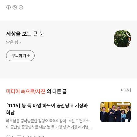
(새창열림)
로그 정보
세상을 보는 큰 눈
맑은 힘 -
구독하기
더보기
미디어 속으로/사진
의 다른 글
[11.16] 농 득 마잉 하노이 공산당 서기장과
회담
글 내용
베트남을 공식방문한 김형오 국회의장이 16일 오전 하노
이 공산당 중앙당사를 예방 농 득 마잉 당 서기장과 기념촬
영을 하고있다. 베트남을 공식방문한 김형오 국회의장 및