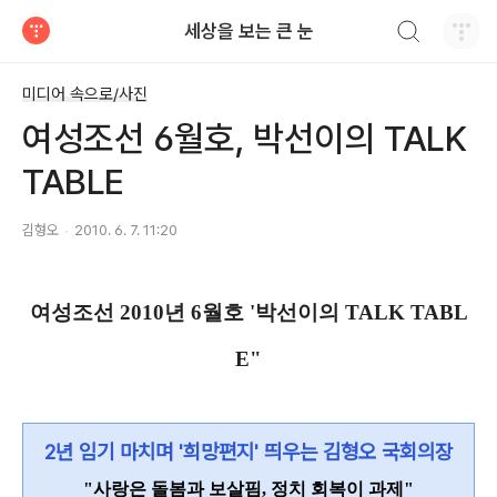
검색하기
세상을 보는 큰 눈
티스토리
미디어 속으로/사진
여성조선 6월호, 박선이의 TALK
TABLE
김형오
2010. 6. 7. 11:20
여성조선 2010년 6월호 '박선이의 TALK TABL
E"
2년 임기 마치며 '희망편지' 띄우는 김형오 국회의장
"사랑은 돌봄과 보살핌, 정치 회복이 과제"