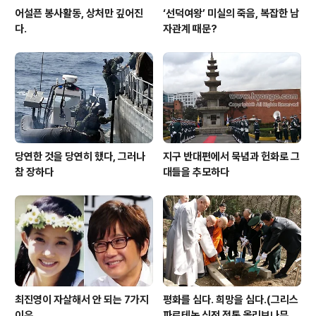
어설픈 봉사활동, 상처만 깊어진
‘선덕여왕’ 미실의 죽음, 복잡한 남
다.
자관계 때문?
당연한 것을 당연히 했다, 그러나
지구 반대편에서 묵념과 헌화로 그
참 장하다
대들을 추모하다
최진영이 자살해서 안 되는 7가지
평화를 심다. 희망을 심다.(그리스
이유
파르테논 신전 정통 올리브나무 국