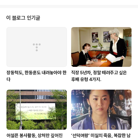
이 블로그 인기글
장동혁도, 한동훈도 내려놓아야 한
직장 5년차, 정말 때려주고 싶은
다
후배 유형 4가지.
어설픈 봉사활동, 상처만 깊어진
‘선덕여왕’ 미실의 죽음, 복잡한 남