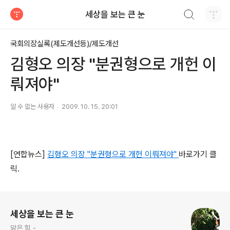
검색하기
세상을 보는 큰 눈
티스토리
국회의장실록(제도개선등)/제도개선
김형오 의장 "분권형으로 개헌 이
뤄져야"
알 수 없는 사용자
2009. 10. 15. 20:01
[연합뉴스]
김형오 의장 "분권형으로 개헌 이뤄져야"
바로가기 클
릭.
로그 정보
세상을 보는 큰 눈
맑은 힘 -