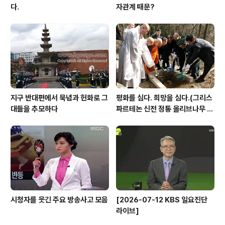
다.
자관계 때문?
지구 반대편에서 묵념과 헌화로 그
평화를 심다. 희망을 심다.(그리스
대들을 추모하다
파르테논 신전 정통 올리브나무 국
내 첫 기증 및 식재)
시청자를 웃긴 주요 방송사고 모음
[2026-07-12 KBS 일요진단
라이브]