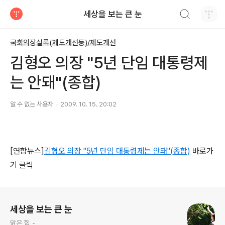
검색하기
세상을 보는 큰 눈
티스토리
국회의장실록(제도개선등)/제도개선
김형오 의장 "5년 단임 대통령제
는 안돼"(종합)
알 수 없는 사용자
2009. 10. 15. 20:02
[연합뉴스]
김형오 의장 "5년 단임 대통령제는 안돼"(종합)
바로가
기 클릭
로그 정보
세상을 보는 큰 눈
맑은 힘 -