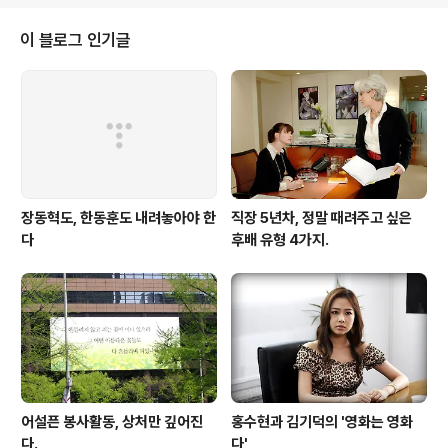
이 블로그 인기글
장동혁도, 한동훈도 내려놓아야 한
직장 5년차, 정말 때려주고 싶은
다
후배 유형 4가지.
어설픈 봉사활동, 상처만 깊어진
홍수현과 김기덕의 '영화는 영화
다.
다'