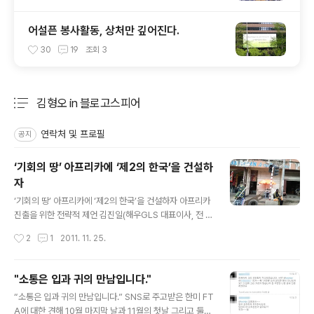
어설픈 봉사활동, 상처만 깊어진다.
30
19
조회
3
김형오 in 블로고스피어
분류 전체보기
주요 글 목록
연락처 및 프로필
공지
‘기회의 땅’ 아프리카에 ‘제2의 한국’을 건설하
자
글 내용
‘기회의 땅’ 아프리카에 ‘제2의 한국’을 건설하자 아프리카
진출을 위한 전략적 제언 김진일(해우GLS 대표이사, 전 한
국통합물류협회 회장) 한국통합물류협회 회장을 지낸 김진
작성시간
2
1
2011. 11. 25.
일 해우GLS 대표이사가 최근 아프리카 콩고와 탄자니아
를 다녀온 소감을 글로 정리했다. 오랫동안 물류 산업 현장
에서 사업과 연구를 병행해온 그는 이 분야에서 남다른 실
"소통은 입과 귀의 만남입니다."
력을 인정받고 있는 전문가이다. 국회 외교통상통일위원회
글 내용
“소통은 입과 귀의 만남입니다.” SNS로 주고받은 한미 FT
소속 위원인 김형오 전 국회의장은 집무실로 찾아온 김 회
A에 대한 견해 10월 마지막 날과 11월의 첫날 그리고 둘째
장이 건넨 글을 읽고 자신의 블로그에 올리기로 했다. ‘기회