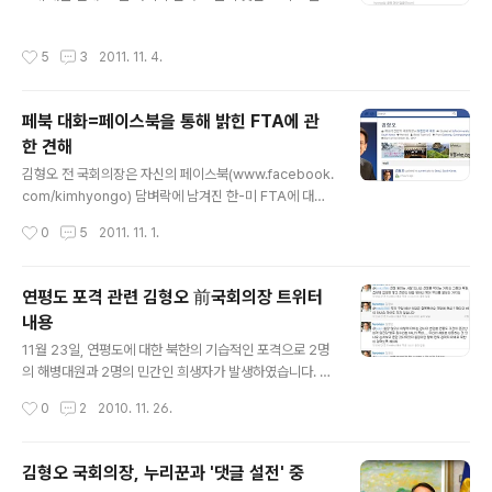
날, 내 트위터와 페이스북은 오랜만에 시끌벅적 뜨겁게 달
의 땅’ 아프리카에 우리 기업들이 진출해 ‘제2의 대한민
아올랐습니다. 주제는 한미 FTA. 물론 찬반양론이 나올 수
국’을 건설하자는 그의 전략적 제언이 시의적절하다고 판
작성시간
5
3
2011. 11. 4.
있는 사안이지만, 진지하고 깊이 있는 대화보다는 무분별
단했기 때문이다.(사진 제공=김진일 회장) 물류 사업을 하
한 항의와 논리를 상실한 비난이 주를 이루어 가슴이 답답
고 있는 나는 최근 열흘 남짓 동안 ..
했습니다. ‘쌍방향․다면적 소통’을 하기에 가장 적합한 도구
페북 대화=페이스북을 통해 밝힌 FTA에 관
인 SNS가 오히려 ‘일방적․획일적 주장’으로 넘쳐나는 것
한 견해
같아 안타까웠습니다. 그래서 페이스북을 통해 장문의 댓
글 내용
글로 내 견해를 밝히기도 했습니다.(바로가기) 소통은 입만
김형오 전 국회의장은 자신의 페이스북(www.facebook.
으로는 절대 이루어지지 않습니다. 입보다 귀를, 그리고 마
com/kimhyongo) 담벼락에 남겨진 한-미 FTA에 대한
음을 활짝 열 때 진정한 대화와 토론이 가능해집니다. 긴 말
항의성 글에 장문의 댓글로 견해를 밝혔습니다. 다음은 그
작성시간
0
5
2011. 11. 1.
씀 드리지 않겠습니..
전문입니다. FTA에 오해가 많으시군요. FTA가 왜 나라를
팔아먹는 것이죠. 세계 여러 나라가 FTA를 서두르는데 우
리만 담쌓고 우리끼리만 살아가나요. 아무것도 없는 나라
연평도 포격 관련 김형오 前국회의장 트위터
가 이만큼 된것도 세계와 무역 경제교역한 덕분입니다. 또
내용
우리는 이미 아세안 인도 EU와도 FTA 체결했고 잘하고 있
글 내용
는데 왜 미국하고만 안된다는 거죠. 미국도 세계 여러 나라
11월 23일, 연평도에 대한 북한의 기습적인 포격으로 2명
와 FTA 추진하고 있고요. 미국과 체결하려는 FTA 내용이
의 해병대원과 2명의 민간인 희생자가 발생하였습니다. 2
한국에 특별 불리하거나 미국에 일방 유리한 것도 아니에
5일 국군수도병원에 마련된 합동분향소를 찾아 조문을 한
작성시간
0
2
2010. 11. 26.
요... 내용을 알고 반박해야지 알지도 못하고 누구에게 주워
김형오 전 의장은 연평도 포격과 관련하여 트위터를 통해
들은 잘못된..
트위터 이용자들과 많은 이야기를 나누고 있습니다. 김 전
의장과 의견을 같이 하는 분도, 혹은 다른 의견을 내어 주시
김형오 국회의장, 누리꾼과 '댓글 설전' 중
는 분도 계시지만 종종 인신공격에 가까운 험담을 하시는
글 내용