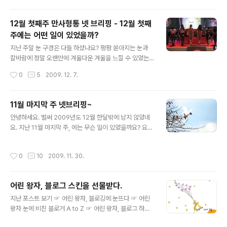
한 지구 만세! ... 지난 주말에는 전국적으로 눈이 왔었죠. 경
북 영주 부석사의 눈 오는 풍경, 한번 감상해 보실까요? ☞
12월 첫째주 만사형통 넷 브리핑 - 12월 첫째
꽃비 내리는 부석사의 풍경 ☞ 50일만의 희망탐방 - 부석
주에는 어떤 일이 있었을까?
사와 소수서원 ☞ 선덕여왕보다 더 애절한 사랑을 했던 여
글 내용
인 ... 지난 주에는 대한민국의 자랑, 김연아 선수가 결국 해
지난 주말 눈 구경은 다들 하셨나요? 펑펑 쏟아지는 눈과
냈습니다. 강력한 라이벌로 2등을 차지한 안도 미키 선수
칼바람에 정말 오랜만에 겨울다운 겨울을 느낄 수 있었는
와 관련한 포스팅이 많은 관심을 끌었는데요. 1주일..
데요. 12월의 문을 활짝 연 만사형통에는 지난주 어떤 일이
작성시간
0
5
2009. 12. 7.
있었는지, 한번 알아볼까요? 지난주 만사형통은 게임에 대
한 모든 것, 지스타2009 소식으로 풍성했습니다. ☞지스
타(G★)2009- 그녀는 예뻤다. ☞지스타2009에서 본
11월 마지막 주 넷브리핑~
가장 핫(HOT)한 게임은? ☞도자기로 만들어진 간판 보신
글 내용
안녕하세요. 벌써 2009년도 12월 한달밖에 남지 않았네
적 있나요? 부산에서 열린 지스타2009, 우리나라 게임산
요. 지난 11월 마지막 주, 에는 무슨 일이 있었을까요? 요즘
업의 현 주소를 볼 수 있었는데요. 혹시 밤 거리에서 흔히
은 찾아보기 힘든 '만화가게'의 추억을 찾아 춘천을 찾았습
볼 수 있는 네온사인이 우리의 건강을 위협한다는 사실은
니다. 지금도 열심히 그림으로, 만화로 세상을 그려나가는
알고 계셨나요? ☞눈부신 퇴근길이 건강을 위협한다? 연
작성시간
0
10
2009. 11. 30.
만화가(애니메이터) 여러분, 화이팅! ☞ 춘천에서 만난 추
말연시, 술약속이 늘어나는 요즘 술 때문에 벌어지는 해프
억의 만화영화와 70년대 만화가게. 먹거리에 대한 관심이
닝에 대한 사연도 빠질 수가..
많이 높아진 요즘, 맛도 맛이지만 먹고 난 이후도 중요하겠
어린 왕자, 블로그 스킨을 선물받다.
죠? 농약이 묻은 음식의 위험성을 알아봤습니다. 또한 음식
글 내용
물 쓰레기에 대한 지자체의 정책도 참고하세요~ 먹을 수
지난 포스트 보기 ☞ 어린 왕자, 블로깅에 눈뜨다 ☞ 어린
있는 음식물! 음식물은 쓰레기가 아니니까요~! ☞ 농약식
왕자 눈에 비친 블로거 A to Z ☞ 어린 왕자, 블로그 하기
품 먹고 끄떡없는 우리가 정상일까? ☞ 아줌마를 뿔나게
참 어렵다. ☞ 어린 왕자, 블로그로 수익을 노리다. ※ 각각