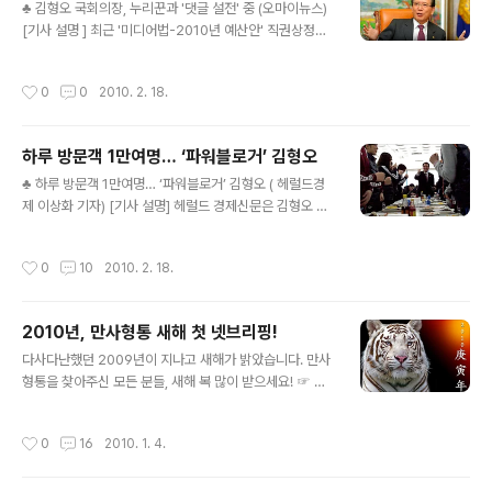
♣ 김형오 국회의장, 누리꾼과 '댓글 설전' 중 (오마이뉴스)
분도 있습니다. 인신공격은 자제해 주세요~ 아래는 연평도
[기사 설명 ] 최근 '미디어법-2010년 예산안' 직권상정에
포격 이후 최근 3일간, 그 어느때보다도 열심히 트위터를
대해 온라인 공개토론을 제안한 김형오 국회의장이 자신을
통해 의견을 나누고 있는 김형오 전 의장의 트위터 화면을
비난한 댓글에도 직접 반박문을 쓰는 등 누리꾼과 '설전'을
캡쳐하여 편집한 일부입니다. ※ 관련기사 ☞ 정치인 트위
작성시간
0
0
2010. 2. 18.
벌이고 있어 화제가 되고 있다고 오마이뉴스가 보도했습니
터에서도 `안보논쟁' 치열 ※ 김형오 전 의장 트위터 바로가
다.
기 ☞ www.twitter...
하루 방문객 1만여명… ‘파워블로거’ 김형오
글 내용
♣ 하루 방문객 1만여명… ‘파워블로거’ 김형오 ( 헤럴드경
제 이상화 기자) [기사 설명] 헤럴드 경제신문은 김형오 국
회의장이 파워블로거이며, 김 의장의 블로그(www.hyon
go.com)에는 매일 8000여명에서 1만2000여명이 꾸
작성시간
0
10
2010. 2. 18.
준히 방문한다고 보도했습니다. 이 신문은 또 김형오 의장
의 블로그 형오닷컴은 "평균 5000~1만여명이 방문하는
박근혜 전 대표의 미니홈피 및 박사모 홈페이지와 함께 정
2010년, 만사형통 새해 첫 넷브리핑!
치인 웹사이트 중 가장 많은 방문자를 기록하고 있다."고 보
글 내용
도했습니다. [주] 김형오 국회의장의 블로그는 포털사이트
다사다난했던 2009년이 지나고 새해가 밝았습니다. 만사
Daum, Naver 두 곳에서 동일한 콘텐츠로 동시운영되고
형통을 찾아주신 모든 분들, 새해 복 많이 받으세요! ☞ 김
있습니다. 네티즌 여러분도 잘 알고있는 것처럼 Daum에
형오 국회의장,경인년(2010년) 신년사 따뜻한 연말연시를
서는 라는 블로그사이트로 블로그 전문화를 꾀하고 있지
위한 팁~!! ☞ 남친있는 그녀가 최악의 크리스마스를 보낸
작성시간
0
16
2010. 1. 4.
요. 은 바로 Daum 티..
사연. ☞ 어설픈 봉사활동, 상처만 깊어진다. 지난 주에는
2009년을 마무리하는 각종 시상식이 많이 있었죠. ☞ M
BC연예대상, 쎈 아줌마 이경실의 눈물나는 수상소감. ☞