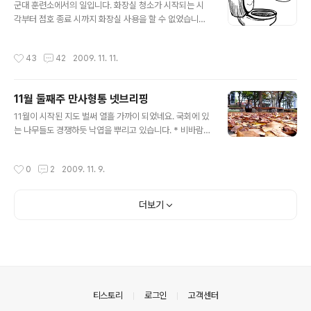
사람 좋아 보이는 해병대 원사(계급)님께서 교육을 담당하
군대 훈련소에서의 일입니다. 화장실 청소가 시작되는 시
시고 훈련을 진행하였습니다. 훈련이 중간쯤 진행되고 있
각부터 점호 종료 시까지 화장실 사용을 할 수 없었습니다.
을 무렵 교관이 한 명의 훈련병을 가리키며 소리를 쳤습니
화장실은 물기 하나 없이 깨끗해야만 하는 일종의 거룩하
다. "야! 너! 던져! 던져! 빨리 던져!" 당황한 그 동기는 짧은
고 신성한 곳이었습니다. 처음에 훈련소에 가면 긴장하기
작성시간
43
42
2009. 11. 11.
시간 동안 어찌할 줄을 모..
도 하고, 이런저런 이유로 변비에 시달리는 경우가 많은데
시간이 흐르다 보면 신호가 왔을 때 바로 처리해야 한다는
것을 깨닫게 됩니다. 지금 놓치면 언제 다시 기회가 찾아올
11월 둘째주 만사형통 넷브리핑
지 모르기 때문입니다. 소대에서 키가 가장 큰 친구(1번)를
글 내용
화장실 오장이라고 불렀습니다. 화장실 오장은 소대장 훈
11월이 시작된 지도 벌써 열흘 가까이 되었네요. 국회에 있
병/향도훈병과 더불어 소대 내에서 교관들이 아는 척 해주
는 나무들도 경쟁하듯 낙엽을 뿌리고 있습니다. * 비바람이
는 권력(그것을 권력이라고 할 수 있을까마는)을 갖고 있어
엎지른 국회의 가을 지구 온난화라고는 하지만, 가을이 오
서 경외의 대상이었죠. 화장실 당번은 키가 큰 순서로 구성
니 기온이 떨어지는 것은 어쩔 수 없군요. 찬바람이 불 때
작성시간
0
2
2009. 11. 9.
되어서 좀 무섭게 느껴졌는데, 청소시..
생각나는 음식은 무엇이 있나요? * 찬바람 쌀쌀할 땐 울산
칼국수가 최고!! * 한식 세계화, 막걸리 민족주의 & 영덕대
게 * 홍시를 손에 묻히지 않고 마시는(?) 방법 요즘 최대의
더보기
이슈! 신종플루! 이번 주 목요일에 있을 대입 수능시험에 대
한 정부의 신종플루 대비책과 더불어 시험을 치를 학생들
뿐 아니라, 시험감독을 담당하는 선생님들의 입장을 알아
보기도 했습니다. * 수능, 단순 감기 걸렸다간 신종플루 걸
릴 판 지난주, 국회에서는 일본과 관련된 일들이 몇 가지 있
었습니다. 우..
의안내
티스토리
로그인
고객센터