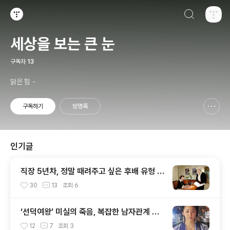
검색하기
티스토리
세상을 보는 큰 눈
구독자
13
맑은 힘 -
구독하기
방명록
신고하기 레이어
열기
인기글
직장 5년차, 정말 때려주고 싶은 후배 유형 4
가지.
30
13
조회
6
‘선덕여왕’ 미실의 죽음, 복잡한 남자관계 때
문?
12
7
조회
3