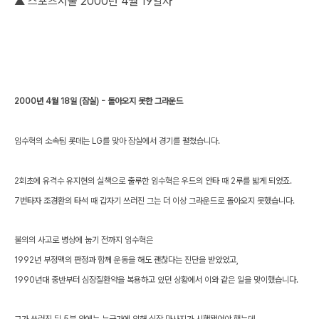
▲ 스포츠서울 2000년 4월 19일자
2000년 4월 18일 (잠실) - 돌아오지 못한 그라운드
임수혁의 소속팀 롯데는 LG를 맞아 잠실에서 경기를 펼쳤습니다.
2회초에 유격수 유지현의 실책으로 출루한 임수혁은 우드의 안타 때 2루를 밟게 되었죠.
7번타자 조경환의 타석 때 갑자기 쓰러진 그는 더 이상 그라운드로 돌아오지 못했습니다.
불의의 사고로 병상에 눕기 전까지 임수혁은
1992년 부정맥의 판정과 함께 운동을 해도 괜찮다는 진단을 받았었고,
1990년대 중반부터 심장질환약을 복용하고 있던 상황에서 이와 같은 일을 맞이했습니다.
그가 쓰러진 뒤 5분 안에는 누군가에 의해 심장 마사지가 시행됐어야 했는데