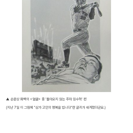
▲ 손문상 화백의 <얼굴> 중 '돌아오지 않는 주자 임수혁' 편
(지난 7일 이 그림에 "삼가 고인의 명복을 빕니다"란 글귀가 새겨졌더군요.)