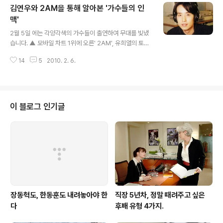
김연우와 2AM을 통해 알아본 '가수들의 인
적인 사실을 털어놓습니다. 바로 대길이와 큰놈이가 배다
른 형제라는 사실이죠. 자신의 노비라고 믿어 의심치 않았
맥'
글 내용
던 큰놈이가 결국 자신과 아버지가 같은 배다른 형제였다
2월 5일 에는 각양각색의 가수들이 출연하여 무대를 빛냈
는 이야기에 대길이는 큰 충격에 빠집니다. 이를 믿지 못하
습니다. ▲ 모바일 차트 1위에 오른' 2AM', 유희열의 토이
는 대길이에게 큰놈이는 말하죠. "우리 어미가 그대 아버지
와 인연이 깊은 '김연우' ▲ 가녀린 목소리와 전자음악이
씨를 받아 나를 낳았네. 그 후에 다른 노비와 혼인하여 언년
14
5
2010. 2. 6.
돋보이는 '캐스커', 新여성 발라드 시대를 개척하겠다는 'A
이를 낳았으니 그대는 배다른 형제이고 언..
B에비뉴' 에 출연한 연우와 2AM를 보며 추억에 잠겨봤더
니 문득 1990년대 대중음악사가 떠오르더군요. 그들의 인
맥을 쫓아 올라가볼까 합니다. 우선 많은 사람들이 김연우
라고 하면 떠올리는 그룹은 '토이'입니다. 그는 토이(유희
이 블로그 인기글
열)의 객원가수로 참가해서 주옥같은 곡들을 팬들에게 선
사했죠. 특히 , 가 많은 사랑을 받았습니다. 그의 고음은 안
정되어 있고 굳건한 느낌을 주어서 개인적으로 좋아합니
다. 그래서 그는 애절한 노래에서 보다 극적인 효과를 높이
는 것 같습니다. 공교롭게도..
장동혁도, 한동훈도 내려놓아야 한
직장 5년차, 정말 때려주고 싶은
다
후배 유형 4가지.