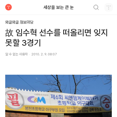
검색하기
세상을 보는 큰 눈
티스토리
와글와글 정보마당
故 임수혁 선수를 떠올리면 잊지
못할 3경기
알 수 없는 사용자
2010. 2. 9. 08:07