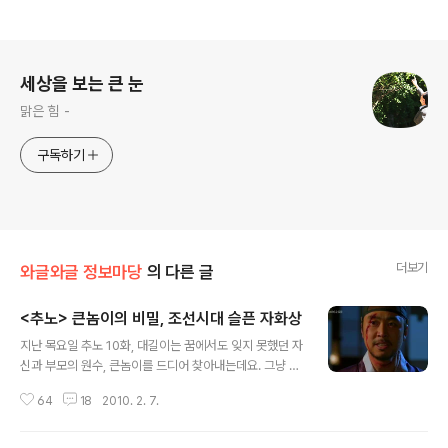
로그 정보
세상을 보는 큰 눈
맑은 힘 -
구독하기
더보기
와글와글 정보마당
의 다른 글
<추노> 큰놈이의 비밀, 조선시대 슬픈 자화상
글 내용
지난 목요일 추노 10화, 대길이는 꿈에서도 잊지 못했던 자
신과 부모의 원수, 큰놈이를 드디어 찾아내는데요. 그냥 자
신을 죽이라며 자결하려는 큰놈이에게 대길이는 편한 죽음
64
18
2010. 2. 7.
을 허락하지 않습니다. 큰놈이에게 자신과 똑같은 상처를
낸 후 대길이는 언년이의 행방을 묻습니다. 죽음마저 허락
하지 않는 악귀로 변한 대길이에게 큰놈이는 너무나 충격