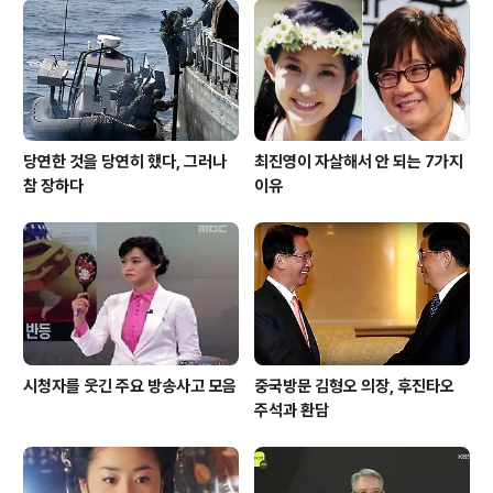
당연한 것을 당연히 했다, 그러나
최진영이 자살해서 안 되는 7가지
참 장하다
이유
시청자를 웃긴 주요 방송사고 모음
중국방문 김형오 의장, 후진타오
주석과 환담