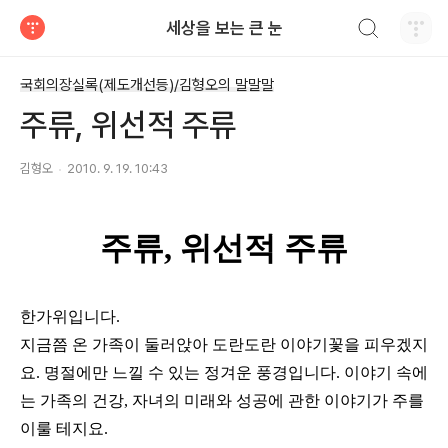
검색하기
세상을 보는 큰 눈
티스토리
국회의장실록(제도개선등)/김형오의 말말말
주류, 위선적 주류
김형오
2010. 9. 19. 10:43
주류, 위선적 주류
한가위입니다.
지금쯤 온 가족이 둘러앉아 도란도란 이야기꽃을 피우겠지
요. 명절에만 느낄 수 있는 정겨운 풍경입니다. 이야기 속에
는 가족의 건강, 자녀의 미래와 성공에 관한 이야기가 주를
이룰 테지요.