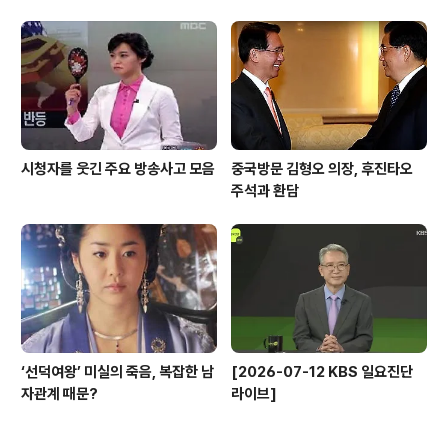
시청자를 웃긴 주요 방송사고 모음
중국방문 김형오 의장, 후진타오
주석과 환담
‘선덕여왕’ 미실의 죽음, 복잡한 남
[2026-07-12 KBS 일요진단
자관계 때문?
라이브]