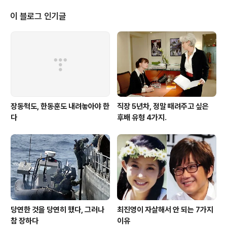
었던 당시 심정과 뒷이야기 ☞ 제 2회 - 국회의 독립성과
정치개혁을 개혁을 위한 방안은? - 한나라당 전당대회를
이 블로그 인기글
앞두고 원로로써의 제언 ☞ 제 3회 - 활자를 좋아해 뭐든
지 읽었던 소년 김형오, 신문을 읽으며 자연스럽게 정치와
접함 - 외교학과 졸업후 동아일보 기자와 외교안보연구원,
청와대, 총리실을 거처 1992년 김영삼 전 대통령의 추천
을 받..
장동혁도, 한동훈도 내려놓아야 한
직장 5년차, 정말 때려주고 싶은
다
후배 유형 4가지.
당연한 것을 당연히 했다, 그러나
최진영이 자살해서 안 되는 7가지
참 장하다
이유