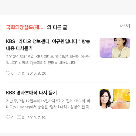
더보기
국회의장실록(제도개선등)/김형오의 말말말
의 다른 글
KBS "라디오 정보센터, 이규원입니다." 방송
내용 다시듣기
글 내용
2010년 8월 19일, KBS 라디오 "라디오정보센터 이규원
입니다" 김형오 前국회의장 인터뷰 내용입니다.
0
0
2010. 8. 20.
KBS 명사초대석 다시 듣기
글 내용
지난 주, 7월 12일부터 16일까지 5회에 걸쳐 KBS 제1라
디오(97.3Mhz)에서 방송된 "명사초대석 - 김형오 전 국회
의장편" 다시듣기 서비스를 링크합니다. ※ KBS 라디오 다
0
0
2010. 7. 19.
시듣기 서비스는 KBS 홈페이지 로그인이 필요합니다. ☞
제 1회 - 최악의 국회라 평가받는 18대 전반기 국회에 대한
소회는? - 역대 국회의장 중 최다의 직권상정, 의사봉을 들