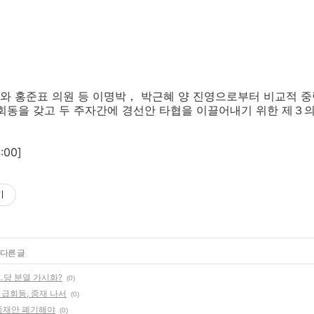
와 홍준표 의원 등 이명박， 박근혜 양 진영으로부터 비교적 중
 회동을 갖고 두 주자간에 경선안 타협을 이끌어내기 위한 제３
:00]
기
 다른 글
…당 분열 가시화?
(0)
긴급회동, 중재 나서
(0)
 중재안 폐기해야
(0)