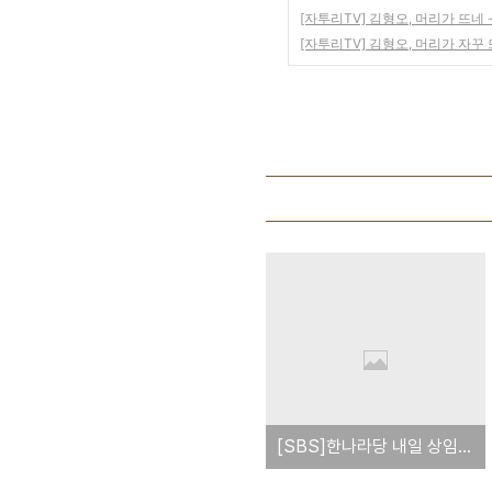
[자투리TV] 김형오, 머리가 뜨네 
[자투리TV] 김형오, 머리가 자꾸 
[SBS]한나라당 내일 상임전국위…당 분열 가시화?