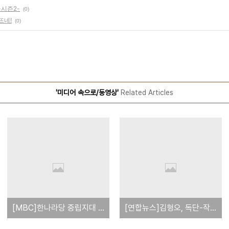
-시즌2-
(0)
뜨네!
(0)
'미디어 속으로/동영상'
Related Articles
[MBC]한나라당 중립지대 의원 긴급회동, 중재 나서
[연합뉴스]김형오, 독단-작위적 중재안 폐기해야