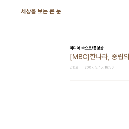
본문 바로가기
세상을 보는 큰 눈
미디어 속으로/동영상
[MBC]한나라, 중립
김형오
2007. 5. 15. 18:50