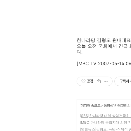
한나라당 김형오 원내대표
오늘 오전 국회에서 긴급
다.
[MBC TV 2007-05-14 06
공감
구독하
'
미디어 속으로
>
동영상
' 카테고리의
[SBS]한나라당 내일 상임전국위
[MBC]한나라당 중립지대 의원 
[연합뉴스]김형오, 독단-작위적