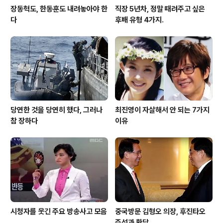
장동혁도, 한동훈도 내려놓아야 한
직장 5년차, 정말 때려주고 싶은
다
후배 유형 4가지.
당연한 것을 당연히 했다, 그러나
최진영이 자살해서 안 되는 7가지
참 장하다
이유
시청자를 웃긴 주요 방송사고 모음
중국방문 김형오 의장, 후진타오
주석과 환담