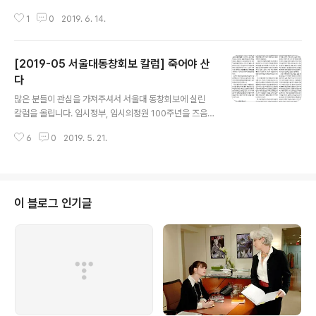
호텔에서 열렸다. 왼쪽부터 정병국 바른미래당 의원, 홍석
1
0
2019. 6. 14.
현 중앙홀딩스 회장, 김진현 세계평화포럼 이사장, 김형오
전 국회의장, 하토야마 전 일본 총리, 이홍구 전 국무총리,
이부영 동아시아평화회의 운영위원장, 노웅래 더불어민주
[2019-05 서울대동창회보 칼럼] 죽어야 산
당 의원, 박진 한미협회장, 노재헌 한중문화센터 원장. [김
상선 기자] 하토야마 유키오(鳩山由紀夫) 전 일본 총리의
다
글 내용
저서 『탈대일본주의(脫大日本主義)』의 한국어판 출간
많은 분들이 관심을 가져주셔서 서울대 동창회보에 실린
(중앙북스)을 기념하는 행사가 12일 서울 남산 그랜드하얏
칼럼을 올립니다. 임시정부, 임시의정원 100주년을 즈음
트호텔에서 열렸다. 2015년 서대문형무소에서 무릎을 꿇
하여 머릿속을 맴돌던 생각들 정리해 본 내용입니다. 동창
고 사죄한 것으로 유명한 하토야마 전 총리는 2차 대전 패
6
0
2019. 5. 21.
회보라 따로 URL은 없습니다. 아래 원고 전문을 참고하시
전 이후에도 일본이 계속해서 군사력을 ..
기 바랍니다. 죽어야 산다 김 형 오 전 국회의장 벼랑에선
손을 놓아라 스무 살 청년 김구는 국모(명성황후)가 무참히
살해당한 데 대한 울분으로 한 일본인을 처단한다. 이른바
치하포 ‘국모보수(國⺟報讎)’ 사건이다. 그는 맨몸이었으
이 블로그 인기글
나 상대는 칼을 품었고 안내인도 있었다. 흔들리는 마음을
진정한 것은 “벼랑에 떨어져서는 나뭇가지 붙잡는 게 대수
가 아니다, 그 잡은 가지마저 놓아버려야 진정 장부이다”라
는, 스승이 가르쳐 준 경구였다. (得樹攀枝無⾜奇 懸崖
撒⼿丈夫兒 ; 득수반지무족기 현애살수..