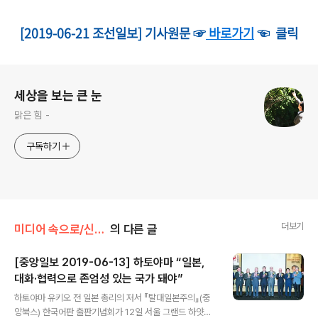
[2019-06-21 조선일보] 기사원문 ☞
바로가기
☜ 클릭
로그 정보
세상을 보는 큰 눈
맑은 힘 -
구독하기
더보기
미디어 속으로/신문/방송기사
의 다른 글
[중앙일보 2019-06-13] 하토야마 “일본,
대화·협력으로 존엄성 있는 국가 돼야”
글 내용
하토야마 유키오 전 일본 총리의 저서 『탈대일본주의』(중
앙북스) 한국어판 출판기념회가 12일 서울 그랜드 하얏트