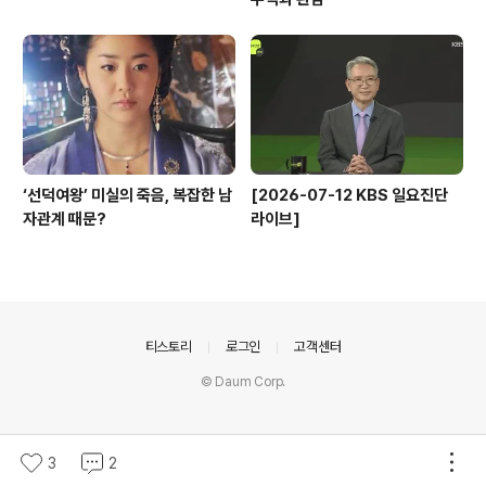
‘선덕여왕’ 미실의 죽음, 복잡한 남
[2026-07-12 KBS 일요진단
자관계 때문?
라이브]
의안내
티스토리
로그인
고객센터
© Daum Corp.
3
2