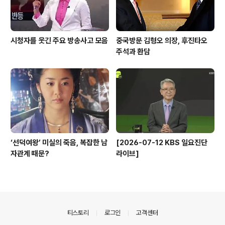
시청자를 웃긴 주요 방송사고 모음
중국방문 김형오 의장, 후진타오
주석과 환담
‘선덕여왕’ 미실의 죽음, 복잡한 남
[2026-07-12 KBS 일요진단
자관계 때문?
라이브]
의안내
티스토리
로그인
고객센터