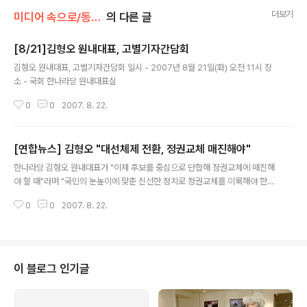
더보기
미디어 속으로/동영상
의 다른 글
[8/21]김형오 원내대표, 고별기자간담회
글 내용
김형오 원내대표, 고별기자간담회 일시 - 2007년 8월 21일(화) 오전 11시 장
소 - 국회 한나라당 원내대표실
0
0
2007. 8. 22.
[연합뉴스] 김형오 "대선체제 전환, 정권교체 매진해야"
글 내용
한나라당 김형오 원내대표가 "이제 후보를 중심으로 단합해 정권교체에 매진해
야 할 때"라며 "국민의 눈높이에 맞춘 신선한 정치로 정권교체를 이룩해야 한
다"고 강조했다. 김 원내대표는 21일 국회에서 열린 최고위원회의에서 "어제 경
0
0
2007. 8. 22.
선은 패자 없이 모두 승자였고 정치권의 새로운 이정표 세웠다"며 이같이 말했
다. 그는 또 "이제 당도 대선체제로의 전환이 필요하다"며 "덕망 있고 유능한 인
재들을 받아들이는 외연확대 방안도 강화해야 한다"고 말했다. 그는 이어 "원내
도 신속히 체제를 바꿔야 한다"며 "원내대표와 정책위의장 선거를 통해 9월 정
기 국회에 철저히 대비해야 한다"고 덧붙였다. 김해연 기자 haeyounk@yna.
이 블로그 인기글
co.kr 연합뉴스 TV | 기사입력 2007-08-21 12:37