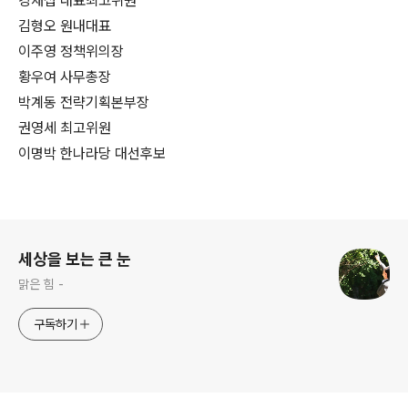
강재섭 대표최고위원
김형오 원내대표
이주영 정책위의장
황우여 사무총장
박계동 전략기획본부장
권영세 최고위원
이명박 한나라당 대선후보
로그 정보
세상을 보는 큰 눈
맑은 힘 -
구독하기