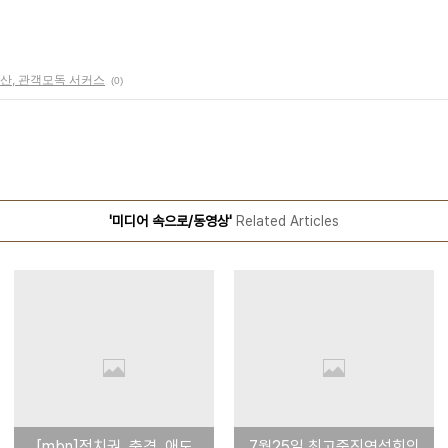
산, 관객모독 서커스
(0)
'미디어 속으로/동영상'
Related Articles
[mbn]정치권, 충격..애도
7월25일 최고중진연석회의