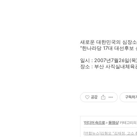
새로운 대한민국의 심장소
"한나라당 17대 대선후보
일시 : 2007년7월26일(목
장소 : 부산 사직실내체육
공감
구독하
'
미디어 속으로
>
동영상
' 카테고리의
[연합뉴스]김형오 "김재정, 고소