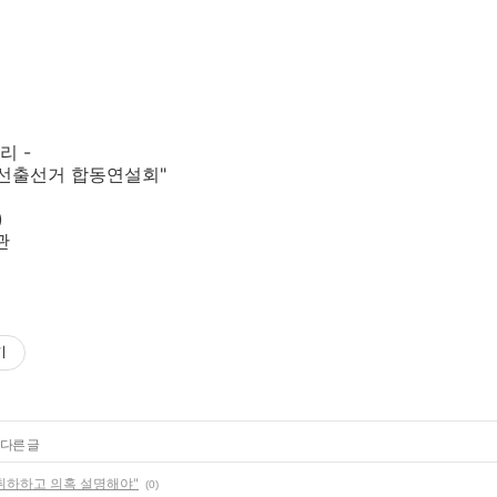
리 -
 선출선거 합동연설회"
)
관
기
 다른 글
 취하하고 의혹 설명해야"
(0)