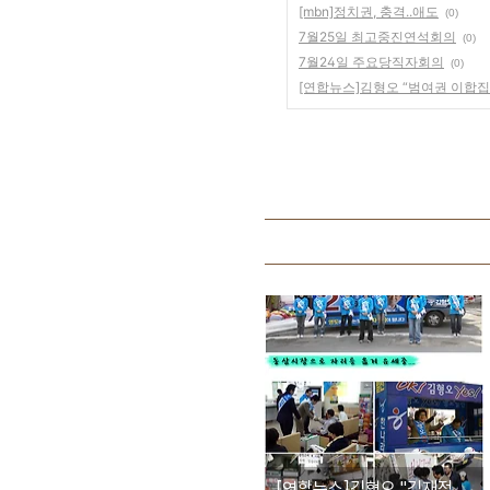
[mbn]정치권, 충격..애도
(0)
7월25일 최고중진연석회의
(0)
7월24일 주요당직자회의
(0)
[연합뉴스]김형오 “범여권 이합집
[연합뉴스]김형오 "김재정, 고소 취하하고 의혹 설명해야"