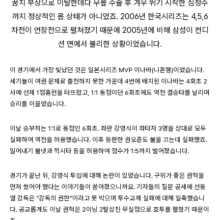
꿈치 부상으로 이탈한데다 무릎 수술 후 겨우 뛰기 시작한 심정수
까지 정상적인 몸 상태가 아니었죠. 2006년 한국시리즈는 4,5,6
차전이 연장전으로 펼쳐졌기 때문에 2005년에 비해 삼성이 컨디
션 면에서 불리한 상황이었습니다.
이 경기에서 가장 빛났던 것은 일본시리즈 MVP 이나바(니혼햄)이었습니다.
세기뇰이 여권 문제로 출전하지 못한 가운데 4번에 배치된 이나바는 4회초 2
사에 선제 1점홈런을 터뜨렸고, 1:1 동점이던 6회초에도 역전 결승타를 날리며
승리를 이끌었습니다.
이날 승부처는 1:1로 동점인 6회초. 좌완 강영식이 좌타자 3명을 상대로 모두
실패하여 역전을 허용했습니다. 이후 등판한 권오준도 불을 끄는데 실패했죠.
밀어내기 볼넷과 적시타 등을 허용하여 점수가 1:5까지 벌어졌습니다.
경기가 끝난 뒤, 강영식 투입에 대해 논란이 있었습니다. 구위가 좋은 권혁을
먼저 썼어야 했다는 이야기들이 쏟아졌으니까요. 기자들의 질문 공세에 선동
열 감독은 "감독의 권한"이라고 못 박으며 투수교체 실패에 대해 일축했습니
다. 공교롭게도 이날 권혁은 2이닝 2탈삼진 무실점으로 호투를 펼쳤기 때문이