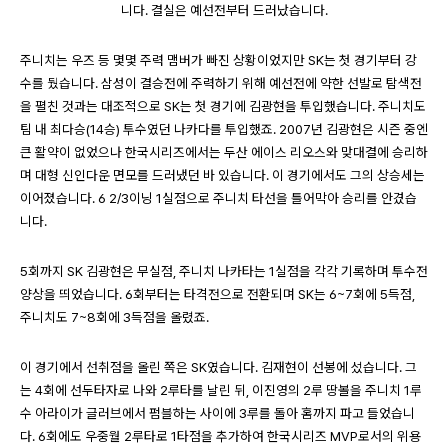
니다. 결실은 예선전부터 드러났습니다.
주니치는 우즈 등 몇몇 주력 맴버가 빠진 상황이었지만 SK는 첫 경기부터 강
수를 뒀습니다. 삼성이 결승전에 주력하기 위해 예선전에 약한 선발로 탐색전
을 펼친 것과는 대조적으로 SK는 첫 경기에 김광현을 투입했습니다. 주니치도
팀 내 최다승(14승) 투수였던 나카다를 투입했죠. 2007년 김광현은 시즌 중엔
큰 활약이 없었으나 한국시리즈에서는 두산 에이스 리오스와 맞대결에 승리하
며 대형 신인다운 면모를 드러냈던 바 있습니다. 이 경기에서도 그의 상승세는
이어졌습니다. 6 2/3이닝 1실점으로 주니치 타선을 틀어막아 승리를 안겼습
니다.
5회까지 SK 김광현은 무실점, 주니치 나카타는 1실점을 각각 기록하며 투수전
양상을 띄었습니다. 6회부터는 타격전으로 전환되며 SK는 6~7회에 5득점,
주니치도 7~8회에 3득점을 올렸죠.
이 경기에서 선취점을 올린 쪽은 SK였습니다. 김재현이 선봉에 섰습니다. 그
는 4회에 선두타자로 나와 2루타를 날린 뒤, 이진영의 2루 땅볼을 주니치 1루
수 아라이가 글러브에서 펌블하는 사이에 3루를 돌아 홈까지 파고 들었습니
다. 6회에도 우중월 2루타로 1타점을 추가하여 한국시리즈 MVP로서의 위용