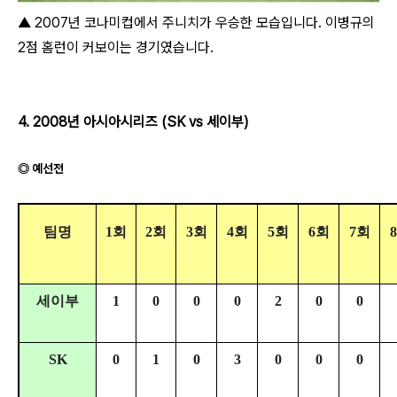
▲ 2007년 코나미컵에서 주니치가 우승한 모습입니다. 이병규의
2점 홈런이 커보이는 경기였습니다.
4. 2008년 아시아시리즈 (SK vs 세이부)
◎ 예선전
팀명
1회
2회
3회
4회
5회
6회
7회
세이부
1
0
0
0
2
0
0
SK
0
1
0
3
0
0
0