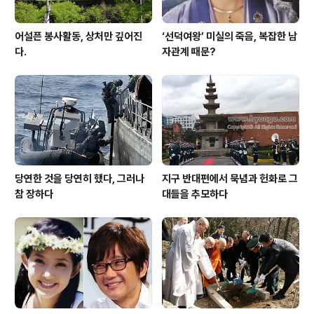
어설픈 봉사활동, 상처만 깊어진
‘선덕여왕’ 미실의 죽음, 복잡한 남
다.
자관계 때문?
당연한 것을 당연히 했다, 그러나
지구 반대편에서 묵념과 헌화로 그
참 장하다
대들을 추모하다