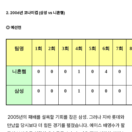
2. 2006년 코나미컵 (삼성 vs 니혼햄)
◎ 예선전
팀명
1회
2회
3회
4회
5회
6회
7회
니혼햄
0
0
0
1
0
4
0
삼성
0
0
0
1
0
0
0
2005년의 패배를 설욕할 기회를 잡은 삼성. 그러나 지바 롯데와
만났을 당시보다 더 힘든 경기를 펼쳤습니다. 에이스 배영수가 팔