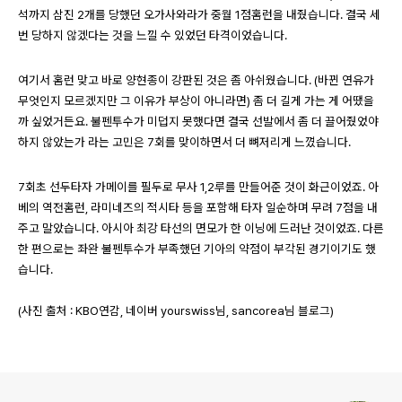
석까지 삼진 2개를 당했던 오가사와라가 중월 1점홈런을 내줬습니다. 결국 세
번 당하지 않겠다는 것을 느낄 수 있었던 타격이었습니다.
여기서 홈런 맞고 바로 양현종이 강판된 것은 좀 아쉬웠습니다. (바뀐 연유가
무엇인지 모르겠지만 그 이유가 부상이 아니라면) 좀 더 길게 가는 게 어땠을
까 싶었거든요. 불펜투수가 미덥지 못했다면 결국 선발에서 좀 더 끌어줬었야
하지 않았는가 라는 고민은 7회를 맞이하면서 더 뼈저리게 느꼈습니다.
7회초 선두타자 가메이를 필두로 무사 1,2루를 만들어준 것이 화근이었죠. 아
베의 역전홈런, 라미네즈의 적시타 등을 포함해 타자 일순하며 무려 7점을 내
주고 말았습니다. 아시아 최강 타선의 면모가 한 이닝에 드러난 것이었죠. 다른
한 편으로는 좌완 불펜투수가 부족했던 기아의 약점이 부각된 경기이기도 했
습니다.
(사진 출처 : KBO연감, 네이버 yourswiss님, sancorea님 블로그)
로그 정보