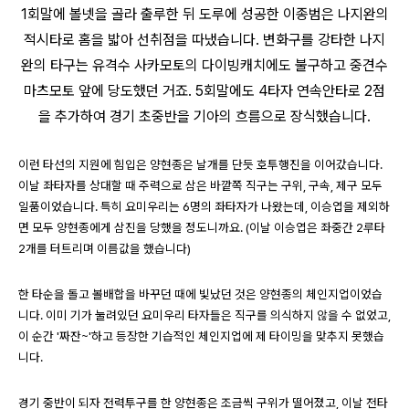
1회말에 볼넷을 골라 출루한 뒤 도루에 성공한 이종범은 나지완의
적시타로 홈을 밟아 선취점을 따냈습니다. 변화구를 강타한 나지
완의 타구는 유격수 사카모토의 다이빙캐치에도 불구하고 중견수
마츠모토 앞에 당도했던 거죠. 5회말에도 4타자 연속안타로 2점
을 추가하여 경기 초중반을 기아의 흐름으로 장식했습니다.
이런 타선의 지원에 힘입은 양현종은 날개를 단듯 호투행진을 이어갔습니다.
이날 좌타자를 상대할 때 주력으로 삼은 바깥쪽 직구는 구위, 구속, 제구 모두
일품이었습니다. 특히 요미우리는 6명의 좌타자가 나왔는데, 이승엽을 제외하
면 모두 양현종에게 삼진을 당했을 정도니까요. (이날 이승엽은 좌중간 2루타
2개를 터트리며 이름값을 했습니다)
한 타순을 돌고 볼배합을 바꾸던 때에 빛났던 것은 양현종의 체인지업이었습
니다. 이미 기가 눌려있던 요미우리 타자들은 직구를 의식하지 않을 수 없었고,
이 순간 '짜잔~'하고 등장한 기습적인 체인지업에 제 타이밍을 맞추지 못했습
니다.
경기 중반이 되자 전력투구를 한 양현종은 조금씩 구위가 떨어졌고, 이날 전타