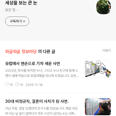
세상을 보는 큰 눈
맑은 힘 -
구독하기
더보기
와글와글 정보마당
의 다른 글
유럽에서 맨손으로 기차 세운 사연
글 내용
2002년, 회사를 퇴직한 누나, 그리고 누나 친구와 함께 3
명이 생애 처음으로 유럽여행을 떠나게 되었습니다. 모든
경비는 누나의 쥐꼬리만한 퇴직금으로 충당했는데, 배낭여
19
13
2009. 11. 18.
행이다보니 넉넉한 형편은 아니었지요. - 밤기차의 낭만?
☆ 쿠셋이라는 침대칸을 이용해서 오스트리아에서 스위스
로 야간에 이동하게 되었습니다. 야간에 이동하면 수면시
30대 비정규직, 결혼이 사치가 된 사연.
간과 이동시간을 합쳐서 시간을 아낄수 있기 때문이죠. (당
글 내용
시에는) 야간에 국경을 넘는 경우에는 기차의 차장이 여권
지난 주말, 정말 오랜만에 친구 K를 만났습니다. 매일 야근
과 티켓을 거둬서 보관하여 국경통과절차를 처리하고, 목
에 쉬는 날 없이 일하다가 겨우 시간이 났다는 K는 다짜고