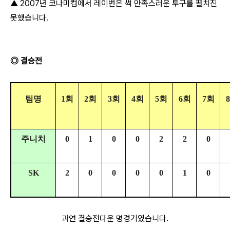
▲ 2007년 코나미컵에서 레이번은 썩 만족스러운 투구를 펼치진
못했습니다.
◎ 결승전
팀명
1회
2회
3회
4회
5회
6회
7회
주니치
0
1
0
0
2
2
0
SK
2
0
0
0
0
1
0
과연 결승전다운 명경기였습니다.