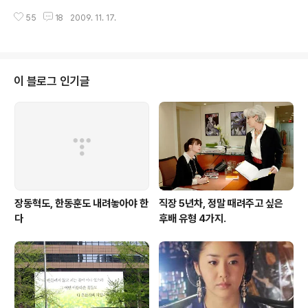
적지에 도착하면 돌려주는 방식이었습니다. 저희는 3명의
짜 ‘살맛이 안 난다’며 한숨부터 내쉬었습니다. “나 아무래
여권과 티켓(유레일패스)을 차장아저씨에게 전달하고 단잠
55
18
2009. 11. 17.
도 결혼 못 할 것 같다.” 그의 얘기인 즉 슨 지난 달 여자친
을 잤습니다. 다음 날 아침, 목적지인 취리히 역에 도착하여
구 부모님께 인사를 드리러 갔는데 여자친구 부모님이 비
짐을 내리는데, 차장이 여권만 주고 지나갔습니..
정규직인 K의 고용 상태를 이유로 결혼을 반대해 현재 여
자친구와도 관계가 소원한 상태라고 하더군요. ▲'나의 일
자리는 어디에 있나? 나의 자리가 있기는 한 걸까?' 대학 졸
이 블로그 인기글
업 후 유학을 떠난 K는 외국에서 석사학위를 딴 후 장밋빛
미래를 꿈꾸며 한국에 돌아왔습니다. 하지만 극심한 취업
난에 나이까지 꽉 찬 K는 지원한 기업마다 번번이 낙방을
거듭했고 결국 한 중견기업의 비정규직으로 취업을 해야
했죠. K는 “지금까지 일..
장동혁도, 한동훈도 내려놓아야 한
직장 5년차, 정말 때려주고 싶은
다
후배 유형 4가지.