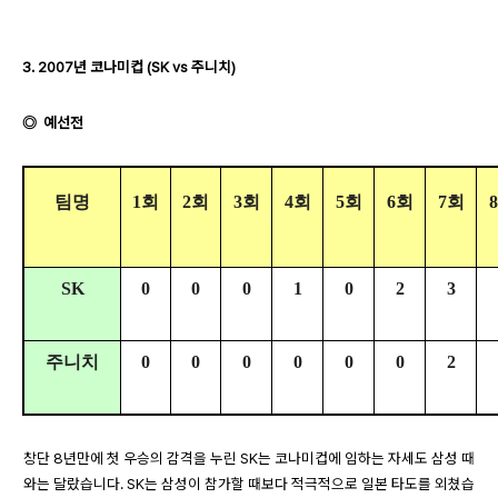
3. 2007년 코나미컵 (SK vs 주니치)
◎ 예선전
팀명
1회
2회
3회
4회
5회
6회
7회
SK
0
0
0
1
0
2
3
주니치
0
0
0
0
0
0
2
창단 8년만에 첫 우승의 감격을 누린 SK는 코나미컵에 임하는 자세도 삼성 때
와는 달랐습니다. SK는 삼성이 참가할 때보다 적극적으로 일본 타도를 외쳤습