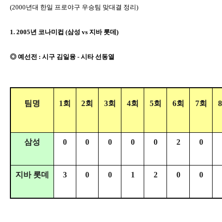
(2000년대 한일 프로야구 우승팀 맞대결 정리)
1. 2005년 코나미컵 (삼성 vs 지바 롯데)
◎ 예선전 : 시구 김일융 - 시타 선동열
팀명
1회
2회
3회
4회
5회
6회
7회
삼성
0
0
0
0
0
2
0
지바 롯데
3
0
0
1
2
0
0