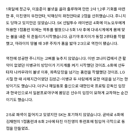
1회말에 정근우, 이호준이 볼넷을 골라 출루하며 만든 2사 1,2루 기회를 마련
한 후, 이진영의 우전안타, 박재상의 좌전안타로 2점을 선취했습니다. 주니치
도 당하고 있지만은 않았습니다. SK 선발투수 레이번은 4회에 이노오우에게
허용한 1점홈런 외에는 역투를 펼쳤으나 5회 1사 후에 다네시게에게 몸에 맞
는 볼을 내준 뒤 흔들리기시작했습니다. 급기야 후지이가 동점 2루타를 작렬
했고, 아라이의 땅볼 때 3루 주자가 홈을 밟아 2:3으로 역전이 됐습니다.
역전에 성공한 주니치는 고삐를 늦추지 않았습니다. 이번 코나미컵에서 큰 활
약이 없었던 이병규의 방망이가 기지개를 켜기 시작했던 것이죠. 6회에 선두
타자 나카무라의 볼넷 이후, 좌측담장을 넘기는 홈런을 작렬했던 것이죠. LG
시절 한 때 사제지간이었던 김성근-이병규 두 사람에게 묘한 여운을 남기는 한
방이기도 했습니다. 더구나 재일동포 출신으로 대한민국 프로팀 감독인 입장
과 한국인으로서 일본프로야구에 몸담은 선수의 입장이 묘하게 교차하는 순간
이기도 했습니다.
2:5로 패색이 짙어지고 있었지만 SK는 포기하지 않았습니다. 곧바로 6회에
김재현의 1점홈런과 8회 2사에 터진 이진영의 투런포에 힘입어 극적으로 동
점을 만들었죠.