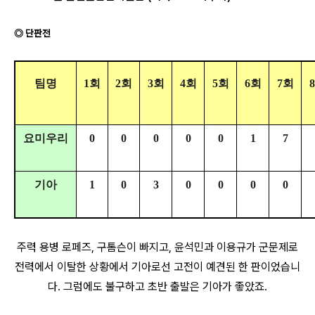
◎ 단판전
팀명
1회
2회
3회
4회
5회
6회
7회
요미우리
0
0
0
0
0
1
7
기아
1
0
3
0
0
0
0
주력 용병 로페즈, 구톰슨이 빠지고, 윤석민과 이용규가 군문제로
전력에서 이탈한 상황에서 기아로선 고전이 예견된 한 판이었습니
다. 그럼에도 불구하고 초반 출발은 기아가 좋았죠.