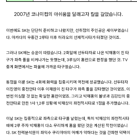
2007년 코나미컵의 아쉬움을 달래고자 칼을 갈았습니다.
이번에도 SK는 단단히 준비하고 나왔지만, 선취점의 주인공은 세이부였습니
다. 아카다의 우중간 2루타 이후 히라오의 선제적시타가 터졌던 것이죠.
그러나 SK에는 승운이 따랐습니다. 2회말에 선두타자로 나온 박재홍이 친 타
구가 좌측 폴을 비켜나가는 듯했는데, 3루심이 홈런으로 판정을 했던 것. TV
중계 화면에서는 파울에 가까운 타구였습니다.
동점을 이룬 SK는 4회에 화력을 집중시키며 역전에 성공했습니다. 선두타자
이진영의 중전안타 이후 이재원이 친 타구가 좌측 폴을 강타했던 것이었죠. 이
번엔 의심할 것 없는 확실한 홈런이었죠. 그리고 박재홍의 볼넷과 김강민의 중
전안타로 만든 1사 1,2루 상황에 박재상이 좌전적시타로 1점을 추가했습니다.
이날 SK는 집중적으로 좌측으로 타구를 날렸는데, 특히 박재상의 좌전적시타
때에 2루 주자 박재홍이 다소 무리하게 홈을 팠던 것은 계산된 작전이었습니
다. SK 전력분석원이 좌익수 쿠리야마의 어깨가 약하다는 것을 간파한 덕택이