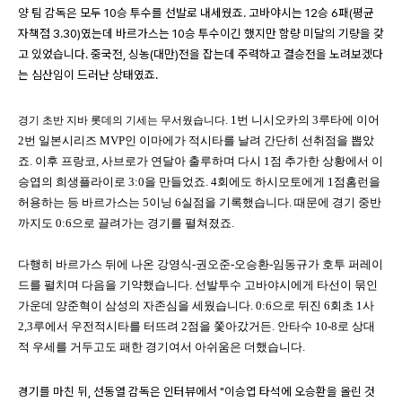
양 팀 감독은 모두 10승 투수를 선발로 내세웠죠. 고바야시는 12승 6패(평균
자책점 3.30)였는데 바르가스는 10승 투수이긴 했지만 함량 미달의 기량을 갖
고 있었습니다. 중국전, 싱농(대만)전을 잡는데 주력하고 결승전을 노려보겠다
는 심산임이 드러난 상태였죠.
. 1번 니시오카의 3루타에 이어
경기 초반 지바 롯데의 기세는 무서웠습니다
2번 일본시리즈 MVP인 이마에가 적시타를 날려 간단히 선취점을 뽑았
죠. 이후 프랑코, 사브로가 연달아 출루하며 다시 1점 추가한 상황에서 이
승엽의 희생플라이로 3:0을 만들었죠. 4회에도 하시모토에게 1점홈런을
허용하는 등 바르가스는 5이닝 6실점을 기록했습니다. 때문에 경기 중반
까지도 0:6으로 끌려가는 경기를 펼쳐졌죠.
다행히 바르가스 뒤에 나온 강영식-권오준-오승환-임동규가 호투 퍼레이
드를 펼치며 다음을 기약했습니다. 선발투수 고바야시에게 타선이 묶인
가운데 양준혁이 삼성의 자존심을 세웠습니다. 0:6으로 뒤진 6회초 1사
2,3루에서 우전적시타를 터뜨려 2점을 쫓아갔거든. 안타수 10-8로 상대
적 우세를 거두고도 패한 경기여서 아쉬움은 더했습니다.
경기를 마친 뒤, 선동열 감독은 인터뷰에서 "이승엽 타석에 오승환을 올린 것