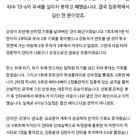
타수 13-6의 우세를 살리지 못하고 패했습니다. 결국 집중력에서
갈린 한 판이었죠.
삼성이 초반에 선취점 기회를 날려버린 것이 화근이었습니다. 1회초에 1번 박
한이의 2루타로 무사 2루 기회를 맞이했으나 강동우가 번트를 댄 것이 투수
정면에 가는 바람에 2루 주자가 3루에서 아웃되고 말았죠. 그런데 다음 타자
양준혁이 안타가 나왔으니 삼성으로선 얄궂은 흐름이었습니다.
찬스 뒤에 위기, 위기 뒤에 찬스라는 말처럼 위기를 넘긴 지바 롯데는 기회를
잡았습니다. 그리고 1회에 프랑코의 희생플라이로 선취점을 뽑았죠. 3회엔 베
니의 2타점 적시타, 5회엔 와타나베의 2점홈런까지 집중력 있는 공격을 펼쳐
산발적인 공격에 그친 삼성과는 대조적인 모습이었습니다. 선동열 감독은 경
기 후 인터뷰에서 배영수가 이기려는 마음이 너무 앞선 것이 패인이라고 지적
했습니다. 실제로 4이닝 5실점은 결코 에이스다운 성적이 아니었죠.
안지만-강영식-권오준-오승환의 계투가 성공하자 반격의 기회도 찾아왔습니
다. 9회초에 박석민이 안타와 상대실책으로 득점권에 출루한 뒤 박한이의 적
시타로 1점을 쫓아갔고, 김종훈과 김한수의 안타를 추가하여 3:5로 좁혔습니