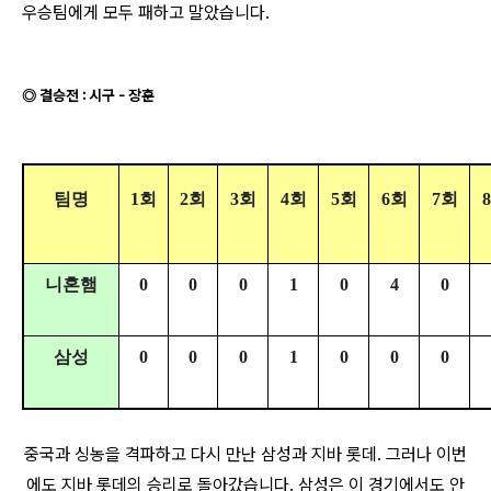
우승팀에게 모두 패하고 말았습니다.
◎ 결승전 : 시구 - 장훈
팀명
1회
2회
3회
4회
5회
6회
7회
니혼햄
0
0
0
1
0
4
0
삼성
0
0
0
1
0
0
0
중국과 싱농을 격파하고 다시 만난 삼성과 지바 롯데. 그러나 이번
에도 지바 롯데의 승리로 돌아갔습니다. 삼성은 이 경기에서도 안