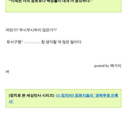
“이제는 너의 공로보다 백성들이 내게 더 중요하다.”
어떤가? 무시무시하지 않은가??
토사구팽! ................... 참 생각할 게 많은 말이다.
posted by 백가이
버
[정치로 본 세상만사 시리즈]
(1) 정치9단 침팬지들의 '권력투쟁 잔혹
사'