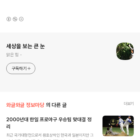
(새창열림)
로그 정보
세상을 보는 큰 눈
맑은 힘 -
구독하기
더보기
와글와글 정보마당
의 다른 글
2000년대 한일 프로야구 우승팀 맞대결 정
리
글 내용
최근 국가대항전으로서 용호상박인 한국과 일본이지만 그