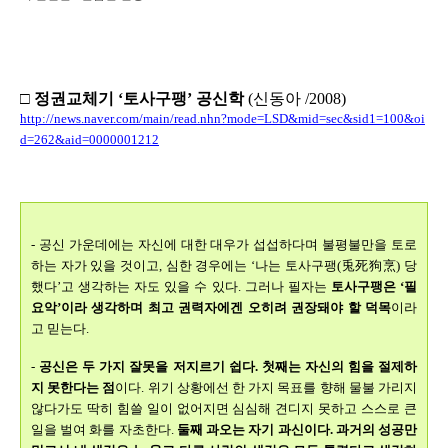
□ 정권교체기 ‘토사구팽’ 공신학
(신동아 /2008)
http://news.naver.com/main/read.nhn?mode=LSD&mid=sec&sid1=100&oi
d=262&aid=0000001212
-
공신 가운데에는 자신에 대한 대우가 섭섭하다며 불평불만을 토로
하는 자가 있을 것이고, 심한 경우에는 ‘나는 토사구팽(兎死狗烹) 당
했다’고 생각하는 자도 있을 수 있다. 그러나 필자는
토사구팽은 ‘필
요악’이라 생각하며 최고 권력자에겐 오히려 권장돼야 할 덕목
이라
고 믿는다.
-
공신은 두 가지 잘못을 저지르기 쉽다. 첫째는 자신의 힘을 절제하
지 못한다는 점
이다. 위기 상황에선 한 가지 목표를 향해 물불 가리지
않다가도 딱히 힘쓸 일이 없어지면 심심해 견디지 못하고 스스로 큰
일을 벌여 화를 자초한다.
둘째 과오는 자기 과신이다. 과거의 성공만