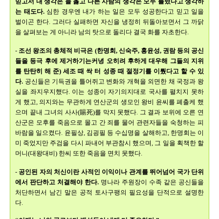
믿고서 내 생각은 늘 옳고 다른 사람의 생각은 모두 틀렸다고 생각하
는 태도다.
심한 경우엔 내가 하는 일은 모두 성공한다고 믿고 일을
벌이곤 한다. 그러다 실패하면 자신을 냉정히 뒤돌아보면서 그 까닭
을 살펴보는 게 아니라 남의 탓으로 돌리다 결국 화를 자초한다.
-
조선 왕조의 총체적 비극은 (한명회, 신숙주, 홍윤성, 권람 등의 공신
들을 등극 후에 제거하기는커녕 오히려 후하게 대우해 그들의 지위
를 탄탄히 해 준) 세조 때 싹 터 성종 때 절정기를 이뤘다고 할 수 있
다.
공신들은 기득권을 틀어쥐고 변화와 개혁을 외면한 채 국정과 왕
실을 좌지우지했다. 이는 성종이 자기의지대로 국사를 펼치지 못하
게 했고, 의지와는 무관하게 연산군의 생모인 왕비 윤씨를 폐출케 했
으며 끝내 그녀의 사사(賜死)를 막지 못했다. 그 결과 보위에 오른 연
산군은 모후를 죽음으로 몰고 간 죄를 물어 관련자들을 숙청하는 피
바람을 일으켰다. 윤필상, 김굉필 등 수십명을 살해하고, 한명회는 이
미 죽었지만 주검을 다시 파내어 부관참시 했으며, 그 일을 획책한 할
머니(대왕대비) 한씨 또한 죽음을 면치 못했다.
-
공인된 자의 처신이란 사적인 이익이나 관계를 뛰어넘어 국가 단위
에서 판단하고 처결해야 한다.
명나라 주원장이 수족 같은 공신들을
처단하면서 남긴 말은 공적 토사구팽의 필요성을 단적으로 설명한
다.