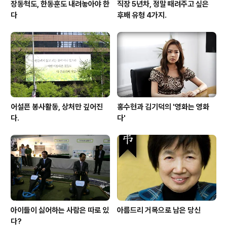
장동혁도, 한동훈도 내려놓아야 한
직장 5년차, 정말 때려주고 싶은
다
후배 유형 4가지.
어설픈 봉사활동, 상처만 깊어진
홍수현과 김기덕의 '영화는 영화
다.
다'
아이들이 싫어하는 사람은 따로 있
아름드리 거목으로 남은 당신
다?