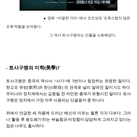
▲ 영화 <비열한 거리>에서 조인성은 '조폭스럽지 않은
조폭'역할을 보여줬다.
그 역시 토사구팽되는 인물을 소화해냈다.
- 토사구팽의 미학(美學)?
토사구팽은 중국의 역사서 <사기>에 3번이나 등장하는 유명한 말이다.
한고조 유방
(劉邦)
과 한신
(韓信)
의 관계로 널리 알려진 말이기도 하다.
우리나라 정치계에서는 김종필 전 자민련 총재가 유행시킨 말이다. 토사
구팽은 정치에서 가장 자주 사용되는 단골용어 중 하나다.
위에서 언급한 세 작품에 드러난 배신의 이유는 물론 각각 다르다. 그러
나 '활용 후 용도폐기'라는 싸늘함과 비정함이 담담하게 그려지고 있다는
점은 너무도 흡사하다.