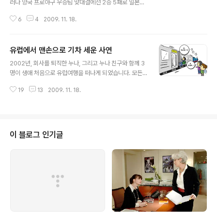
러나 양국 프로야구 우승팀 맞대결에선 2승 5패로 일본이
앞서있습니다. 하지만 경기에 따라 대한민국이 기대 이상
6
4
2009. 11. 18.
의 경기를 한 경우도 있고 좋은 내용을 펼치고도 패했던 경
우도 있었습니다. 그 당시로 돌아가보겠습니다. (2000년
대 한일 프로야구 우승팀 맞대결 정리) 1. 2005년 코나미
유럽에서 맨손으로 기차 세운 사연
컵 (삼성 vs 지바 롯데) ◎ 예선전 : 시구 김일융 - 시타 선
글 내용
동열 팀명 1회 2회 3회 4회 5회 6회 7회 8회 9회 점수 삼
2002년, 회사를 퇴직한 누나, 그리고 누나 친구와 함께 3
성 0 0 0 0 0 2 0 0 0 2 지바 롯데 3 0 0 1 2 0 0 0 X 6
명이 생애 처음으로 유럽여행을 떠나게 되었습니다. 모든
양 팀 감독은 모두 10승 투수를 선발로 내세웠죠. 고바야시
경비는 누나의 쥐꼬리만한 퇴직금으로 충당했는데, 배낭여
는 12승 6패(평균자책점 3.30)였는데 바르가스는 10승
19
13
2009. 11. 18.
행이다보니 넉넉한 형편은 아니었지요. - 밤기차의 낭만?
투수이긴 했지만 함량 미달의 기량을 ..
☆ 쿠셋이라는 침대칸을 이용해서 오스트리아에서 스위스
로 야간에 이동하게 되었습니다. 야간에 이동하면 수면시
간과 이동시간을 합쳐서 시간을 아낄수 있기 때문이죠. (당
시에는) 야간에 국경을 넘는 경우에는 기차의 차장이 여권
이 블로그 인기글
과 티켓을 거둬서 보관하여 국경통과절차를 처리하고, 목
적지에 도착하면 돌려주는 방식이었습니다. 저희는 3명의
여권과 티켓(유레일패스)을 차장아저씨에게 전달하고 단잠
을 잤습니다. 다음 날 아침, 목적지인 취리히 역에 도착하여
짐을 내리는데, 차장이 여권만 주고 지나갔습니..