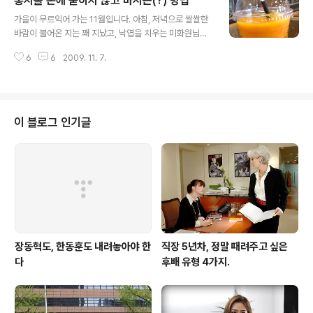
홍시를 손에 묻히지 않고 마시는(?) 방법
라는 것을 알았습니다. 학교를 졸업했지만 취업을 하지 못
글 내용
하면서 나는 그냥 이 자리에 멈춰있었으니까요. 남들이 차
가을이 무르익어 가는 11월입니다. 아침, 저녁으로 쌀쌀한
근 차근 밟아가는 일상이 나에게는 다가 오지 않았습니다.
바람이 불어온 지는 꽤 지났고, 낙엽을 치우는 미화원님들
보통의 삶도 사치가 된 나는 '청년 백수'입니다. #"직업이
의 손길이 바빠져 가고 있습니다. 아직도 많이 남은 나뭇잎
없다고 꿈까지 포기한 것은 아냐!" - 메리대구 공방전 서울
6
6
2009. 11. 7.
들.ㅠㅠ 국회의사당 3층에 있는 커피가게에는 그동안 볼
에서 약간 벗어난 수도권 대학의 축산학과를 졸업한 메리
수 없었던 새로운 메뉴가 나왔는데요, 바로 홍시쥬스! 저는
는 우유회사에 취직했지..
홍시쥬스를 이곳에서 처음 봤는데, 인터넷으로 검색해보니
아주 새로운 상품은 아닌가 봅니다. 마치 홍시에 빨대를 꽂
아 놓은 것처럼, 홍시의 맛 그대로입니다. (그럼 홍시 사먹
이 블로그 인기글
지 왜 쥬스로 마시냐구요? 손에 안 묻잖아요~^^) 홍시의
효능 홍시는 심폐를 부드럽게 하고 갈증을 없애주며 폐위
와 심열을 낮게 하고 열독과 주독을 풀어주며 토혈을 그치
게 한다... 음식의 소화를 돕고 얼굴의 기미를 없애고 1년 이
상 숙성·발효시킨 감식초..
장동혁도, 한동훈도 내려놓아야 한
직장 5년차, 정말 때려주고 싶은
다
후배 유형 4가지.