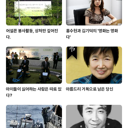
어설픈 봉사활동, 상처만 깊어진
홍수현과 김기덕의 '영화는 영화
다.
다'
아이들이 싫어하는 사람은 따로 있
아름드리 거목으로 남은 당신
다?