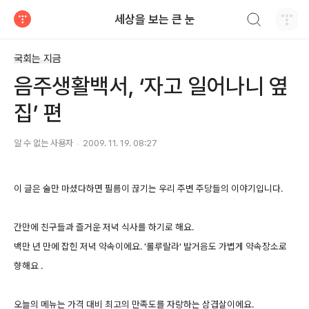
검색하기
세상을 보는 큰 눈
티스토리
국회는 지금
음주생활백서, ‘자고 일어나니 옆
집’ 편
알 수 없는 사용자
2009. 11. 19. 08:27
이 글은 술만 마셨다하면 필름이 끊기는 우리 주변 주당들의 이야기입니다.
간만에 친구들과 즐거운 저녁 식사를 하기로 해요.
백만 년 만에 잡힌 저녁 약속이에요. '룰루랄라' 발거음도 가볍게 약속장소로
향해요 .
오늘의 메뉴는 가격 대비 최고의 만족도를 자랑하는 삼겹살이에요.