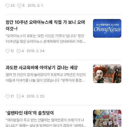
로 싣기로 하여 이슈가 되기도 했는데요, 독립운동과 관련
상황은 더 심각합니다. 아직 어린 형중이는 학년이 올라갈
작성시간
25
5
2010. 3. 1.
한 가르침을 삭제하려던 이유는 무엇이었는지 궁금하네요.
수록 남과 다른 자신의 모습에 부쩍 신경이 쓰입니다. 자신
■ 불멸의 영웅, 안중근 지난 10월, 국회에 있던 안중근 의
의 화상 상처를 놀리는 학교 친..
사 동상이 부천시로 이사를 갔습니다. 2006년 중국 하얼
창간 10주년 오마이뉴스에 직접 가 보니 오마
빈시에 세워졌던 이 동상은 우여곡절 끝에 부천시 안중근
이갓~!
공원(중동공원)으로 거처를 옮겼습니다. 그와 관련해 안중
글 내용
근 의사 동상, 왜 푸대접 받나? 라는 내용으로 포스팅을 했
"오마이뉴스의 모토는 '모든 시민은 기자다.'입니다." 창간
었는데요, 안중근 의사 동상이 옮겨간 부천의 안중근 공원
10주년을 맞은 오마이뉴스 관계자와의 인터뷰에서 가장
을 찾아가 보았습니다. 우선 인터넷 지도에서 공원의 위치
인상 깊었던 말입니다. 그 이유는 민주주의의 핵심 가치인
작성시간
12
4
2010. 2. 24.
를 확인하고, 공원이 위치한 부천..
시민 참여의 정신이 녹아 있기 때문입니다. 2000년 2월.
인터넷 언론이라는 생소한 분야에 첫 발을 내딛은 후 현재
6만여명의 시민기자회원을 품을 만큼 언론의 한 축으로 성
과도한 사교육비에 아이낳기 겁나는 세상
장한 오마이뉴스 새로운 세상을 꿈꾸며 몸을 던져온 그들
글 내용
얼마 전 지인의 집에 놀러갔다가 초등학교 3학년인 지인의
을 만나봤습니다. ▲ 우측 가운데에 있는 건물이 오마이뉴
아들과 이야기를 나눌 일이 있었습니다. "방학이라 좋겠
스 본사가 있는 누리꿈스퀘어타워(18층)입니다. 흔히 상전
네"라는 저의 질문에 아이는 "방학이 더 바빠요. 차라리 학
벽해라고 하죠? 쓰레기 매립장의 대명사였던 난지도가 월
교 다니는 것이 더 편해요"라고 답하더군요. 아이는 현재
드컵의 성지인 상암동으로 바뀐 걸 보면 그런 말이 나올 법
작성시간
21
4
2010. 2. 22.
영어와 수학, 피아노, 태권도, 바둑 등 총 5개의 학원을 다
하죠. 더구나 스포츠를 좋아하는 저에게 있어서 상암동은
니고 있는데 다른 친구들도 대부분 이 정도는 다한다고 아
'축구'로 통하는 곳입니다. 그런데..
무렇지 않게 말했습니다. 저는 깜짝 놀래서 "너무 아이를
'설렌타인 데이'의 골칫덩이
혹사시키는 것 아냐. 이렇게 하면 도대체 교육비는 얼마나
글 내용
드냐"고 물었습니다. 지인은 "주위에 친구들이 다 이렇게
"여러분들이 주고 받는 선물에는 얼마만큼의 쓰레기가 나
하니깐 친구들이랑 어울릴려고 얘도 자기가 하겠다고 하는
오나요?" 올해는 설날과 발렌타인 데이가 겹쳐서 '설렌타