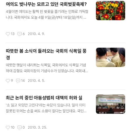
여의도 벚나무는 모르고 있던 국회벚꽃축제?
담았는데요. 특히 우리가 일상에서 보기 힘든 독특한 김치
글 내용
들을 모아봤습니다. 여러분들도 한 번 감상해보시렵니까?
4월이면 여의도는 활짝 핀 벚꽃을 즐기려는 인파로 가득합
▲ 석류김치 무를 석류 모양으로 만들고 칼집을 내어 파프
니다. 국회에서도 오늘 4월 9일(금)부터 18일(일)까지 국
리카 등으로 소를 넣어 만든 퓨전김치 ▲ 가리비김치 가리
회벚꽃축제를 계획했는데요, 국가적 참사에 대한 국민정서
비의 호박산이라는 성분이 김치의 맛을 살려 한층 고급스
와 사회 분위기를 감안하여 기존 계획을 대폭 축소, 변경하
작성시간
13
6
2010. 4. 9.
러운 맛을 자랑하는 김치 ▲ 국화김치 동치미..
였습니다. 그래도 새싹은 자라고, 꽃은 피어 납니다. (4월 8
일에 촬영한 사진입니다.) 출근길, 국회 도서관측 입구 옆의
오솔길의 모습입니다. 아침햇살에 반짝반짝 빛나는 원추리
따뜻한 봄 소식이 들려오는 국회의 식목일 풍
새싹입니다. 개나리는 이미 만개했어요. 따뜻한 아침햇살
경
만큼 좋은 조명은 없는 것 같습니다. 가을의 풍경 같기도 하
글 내용
지만, 멀리 보이는 꽃과 따스한 아침햇살이 봄이 오고 있음
따뜻한 햇살이 내리쬐는 식목일, 국회에서도 식목일 기념
을 알 수 있습니다. 지친 발걸음을 잠시 쉬어가도 좋을 것
하여 김형오 국회의장의 기념식수가 있었습니다. 국회내에
같네요. 이런 멋진 다리도 있었네요. 그런데 물은 흐르지 않
위치한 화합의 꽃밭에서 이뤄진 오늘의 행사에서 김형오
작성시간
9
14
2010. 4. 5.
는답니다. 화합의 ..
국회의장은 이팝나무와 백목련을 식수하였습니다. 김형오
국회의장이 식수한 이팝나무는 흰색 꽃이 풍성하게 피어있
는 모습이 마치 흰 쌀밥 처럼 보여서 이팝(쌀밥)나무라고
최근 논의 중인 아동성범죄 대책의 허와 실
불린다고 합니다. 이팝나무 식수 모습 "무럭무럭 자라렴!"
글 내용
'소 잃고 외양간 고친다'라는 속담이 있습니다. 일이 이미
- 백목련을 식수하는 모습 기념식수를 마치고.. 기념식수를
잘못된 뒤에는 손을 써도 소용이 없다는 말인데요. 국민들
마치고 국회 의원동산에 건립중인 전통한옥 공사현장을 찾
이 부산 여중생 살인사건에 더 분노했던 이유는 '소 잃고 고
았습니다. 의원동산을 지나는 중에 국회어린이집에서 나온
쳤어야 할 외양간이 여전히 부실한 상태'라는 사실을 여실
어린이들과 반가운 인사도 나누었습니다. "안녕하세요~" /
작성시간
10
0
2010. 3. 25.
히 보여주었기 때문입니다. 혜진·예슬이 사건과 조두순 사
"너희들도 무럭무럭 자라렴!" 전통한옥 공사관계자에게 진