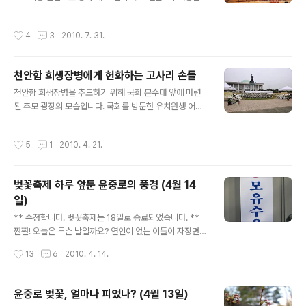
위한 정책 세미나가 열렸습니다. 김무성 의원, 한선교 의원
의 공동 주최로 열린 이 정책 세미나에는 많은 결혼이주여
작성시간
4
3
2010. 7. 31.
성들이 참석하였습니다. 얼마 전, 시집온 지 일주일만에 남
편에게 살해당한 베트남의 어린 신부, 탁티 황옥씨의 안타
까운 사연을 통해 많은 이들이 국제결혼중개업의 문제점과
천안함 희생장병에게 헌화하는 고사리 손들
결혼이주여성 인권보호에 관심을 갖게 되었습니다. 김형오
글 내용
전의장은 이 비극적인 사연을 접한 후, 하늘에 있는 탁티 황
천안함 희생장병을 추모하기 위해 국회 분수대 앞에 마련
옥씨와 농 득 마이 베트남 공산당 서기장에게 사죄의 편지
된 추모 광장의 모습입니다. 국회를 방문한 유치원생 어린
를 띄우기도 했습니다. (☞피지도 못하고 져버린 스무 살
이들이 추모의 글을 적고 있습니다. 고사리 손으로 적은 추
베트남 신부에게, ☞농 득 마잉 베트남 공산당 서기장님에
모의 글을 남기고.. 조심스레 국화 꽃 한송이를 내려 놓습니
작성시간
5
1
2010. 4. 21.
게) 또한 행사를 공동주최한 한선교 의..
다. 헌화를 마치고 군인 아저씨, 형, 오빠에게 인사를 하는
어린이들. 글을 읽을 수 있는 어린이들은 그 이름들을 한글
자씩 읽어보고, 가만히 그 얼굴을 바라봅니다. 이제 편히 쉬
벚꽃축제 하루 앞둔 윤중로의 풍경 (4월 14
십시오. 영원히 잊지 않겠습니다. (사진: 미디어담당관실 임
일)
진완 촬영관)
글 내용
** 수정합니다. 벚꽃축제는 18일로 종료되었습니다. **
짠짠! 오늘은 무슨 날일까요? 연인이 없는 이들이 자장면을
먹으며 외로움을 달랜다는 블랙데이?? 아... 우울하게 블랙
작성시간
13
6
2010. 4. 14.
데이를 기념(?)하지 마시고, 이럴땐 윤중로 벚꽃길을 거닐
며 인연을 찾아보는건 어떨까요? 손을 잡고 거니는 커플들
을 보면 마음만 아프다고요?? NO PAIN, NO GAIN!! (이
윤중로 벚꽃, 얼마나 피었나? (4월 13일)
럴땐 'no gain, no pain' 이라는 등식도 성립합니다만...^_
글 내용