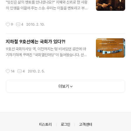
반도는 결코 지진의 안전지대가 아니다." , "한국은 지진불
"당신은 삶의 멘토를 만나셨나요?" 지혜와 신뢰로 한 사람
감증에서 벗어나야 한다." 필자의 경우, 예비군 또는 민방위
의 인생을 이끌어 주는 스승. 우리는 이들을 멘토라고 부르
교육을 받고 온 하루 이틀간은 마음 한 구석에 시시때때로
는데요. 영화 '굿윌 헌팅'은 멘토를 만났을 때와 그렇지 않
지진에 대한 공포심이 스멀스멀 올라오는게 느껴질 정도
았을 때, 한 사람의 인생이 어떻게 바뀌는지에 대해 이야기
작성시간
9
4
2010. 2. 10.
다. 실제, 교육현장에서 틀어주는 비디..
합니다. 노벨상을 수상한 교수들조차 혀를 내두를 만큼 어
려운 문제도 너무나 쉽게 풀어버리는 비상한 두뇌의 소유
자 윌 헌팅(맷 데이몬). 하지만 스무살 그의 삶은 보스톤 남
지하철 9호선에는 국회가 있다?!
쪽 빈민 거주지역에서 청소로 힘겹게 생계를 이어가는 희
글 내용
망없는 나날의 연속입니다. 그런 윌의 삶에 변화가 생겼습
9호선 국회의사당 역, 이전까지는 텅 비어있던 공간에 아
니다. 바로 그의 재능을 알아 본 심리한 교수 숀 맥과이어
기자기하게 꾸며진 "국회열린마당"이 들어왔습니다. 산뜻
(로빈 윌리암스)와의 만남 때문인데요. 숀 교수는 윌과의
하고 눈에 잘 띄는 주황색으로 꾸며져 있습니다. 자세하고
대화를 통해 인생에 필요한 지혜와 삶의 희망 등을 가르쳐
재미있게 그려진 국회의 모습 - 정말 자세히 그려졌네요.
작성시간
14
4
2010. 2. 5.
줍니다. 드디어 윌은 그의 생애..
숨은 그림 찾기? 국회의장이 보이시나요? 한쪽 벽면에는
메시지를 남길 수도 있습니다. (오픈한지 얼마 안되어 아직
은 국회의 모습이 담긴 엽서만 걸려있네요.^^;;) 한쪽에는
더보기
국회 관련 기념품들이 전시되어 있습니다. 수저, 퍼즐, 혁
대, 지갑... 다양한 기념품이 준비되어 있네요. 국회를 소개
하는 안내장은 우리말 뿐 아니라, 중국어와 스페인어로도
준비되어 있습니다. 국회와 국회알림마당을 나타내는 그림
엽서도 있네요. 정면으로 보이는 책장에는 책이 꽂혀있습
니다. 국회의장, 부의장의 저서와 ..
의안내
티스토리
로그인
고객센터