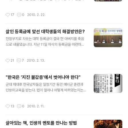
거야. 부담은 되는데 괜히 안해줬다가 뒤쳐지면 어떻해...월
인 데이'라는 신조어가 등장했습니다. 그런데 설이든 발렌
급의 절반 이상이 아이 교육비로 나간다"며 한숨을 내셨습
타인 데이든 빼놓을 수 없는 것이 선물입니다. 이때 사람들
작성시간
17
0
2010. 2. 22.
니다. 그는 남들이 다 하기 ..
은 선물에 담긴 정성과 내용에 많은 고민을 하게 되는데요.
이제는 거기에 한 가지 더 생각해야 할 것이 생겼습니다. 바
로 포장(포장재)입니다. 최근 들어 환경문제가 대두되면서
살인 등록금에 맞선 대학생들의 해결방안은?
포장재의 재질과 사용량에 대한 관심도 높아지고 있죠. 우
글 내용
리가 선물을 받은 뒤 재활용하지 못한 포장재들은 금새 쓰
천정부지로 치솟는 대학 등록금이 결국 한 아버지를 죽음
레기로 둔갑하게 됩니다. 국내에서 배출되는 폐기물의 3
으로 내몰았습니다. 지난 11일 자식의 등록금을 마련하지
0% 가량이 포장재에서 나온다고 하는데요. 일본 환경성
못한 50대 가장이 스스로 죽음을 선택한 사건이 발생했습
자료에 따르면, 과대포장만 억제해도 1가구당 연간 58.3k
니다. 매해 상승하는 '대학 등록금'은 이미 우리사회의 심각
작성시간
21
7
2010. 2. 13.
g의 온실가스 배출양을 줄일 수 있다..
한 사회문제로 자리잡은지 오래인데요. 정부는 대학등록금
문제를 해결하기 위해 올해부터 '취업 후 등록금 상환학자
금대출제도'를 마련, 현재 시행중에 있습니다. 하지만 문제
"한국은 '지진 불감증'에서 벗어나야 한다"
는 이 대출제도가 대학생들과 학부모들에게 근본적인 해결
글 내용
책이 되지 못하고 있다는 것입니다. 이들은 대출제도에 대
군대 제대후 한국남자들은 일정기간 동안 예비군 훈련과
해 "현재의 고통을 미래로 유예시키는 미봉책에 불과하
민방위교육을 받는다. 법이 얼마나 어떻게 바뀌었는지는
다"고 강조했습니다. 그렇다면 대학생들과 학부모들이 생
모르지만, 예비군훈련은 아마도 제대후 8년 동안일 것이
각하는 근본적인 등록금 문제의 합리적인 해결방안은 무엇
다. 그곳에서 교육용으로 짜낸 교육시간표에 단골로 들어
작성시간
13
0
2010. 2. 11.
일까요. '대학 등록금, 합리적인 방안은 무엇인가?..
가 있는 교육내용이 있다. 놀라지 마시라~. 그건 바로 '지진
교육'이다. ▲ 지진발생으로 폐허가 되어버린 아이티. (사
진 -국회 미디어자료실) 예비군훈련과 민방위교육시간에
살아있는 책, 인생의 멘토를 만나는 방법
등장하는 '지진교육' 내용을 종합해보면 다음과 같다. "한
글 내용