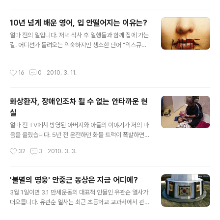
건, 김길태 사건 등. 최근 연이어 터진 아동성폭력 사건들과
행상황 확인하며 현장을 둘러보았습니다. 외부..
그 후 쏟아져 나온 수 많은 대책과 개선안들. 하지만 문제는
10년 넘게 배운 영어, 입 안떨어지는 이유는?
이 대책들이 적용되야 할 현장에서는 이 수 많은 개선안들
글 내용
의 실효성에 대해 아직은 회의적이라는 점입니다. 지난 23
얼마 전의 일입니다. 저녁 식사 후 일행들과 함께 집에 가는
일 국회 의원회관에서는 국회 아동 청소년 미래포럼 주최
길. 어디선가 들려오는 익숙하지만 생소한 단어 "익스큐즈
로 '아동 성범죄 예방, 사회 안전망 구축에서 해결책을 찾
미~" '설마 우리한테 말거는 건 아니겠지'하면서 주위를 둘
다!' 토론회가 열렸습니다. 이 날 토론회에서 발제를 맡은
러봤더니 한 외국인 커플이 해맑게 웃으며 우리 일행을 뚫
작성시간
16
0
2010. 3. 11.
법률사무소 나우리 이명숙..
어지게 쳐다보고 있었습니다. 그들의 이야기를 들어보니
비즈니스 때문에 한국에 도착했는데 예약한 숙소를 찾지
못해 길을 물어보는 것이더군요. 대충 상황은 접수가 됐는
화상환자, 장애인조차 될 수 없는 안타까운 현
데 문제는 이를 해결하기가 힘들었습니다. 일행들과 의논
실
한 후 호텔의 위치는 파악했는데 이것을 설명하기가....너무
글 내용
어려웠던 것입니다. ^^;; 결국 우리 일행들은 그 외국인 커
얼마 전 TV에서 방영된 아버지와 아들의 이야기가 저의 마
플과 함께 일행 중 가장 가까운 사람의 집까지 걸어 간 후
음을 울렸습니다. 5년 전 운전하던 화물 트럭이 폭발하면
다시 차로 운전해서 커플을 호텔 바로 앞까지 데려다주었
서 맡길 곳이 없어 데리고 다니던 어린 아들과 함께 화상을
작성시간
32
3
2010. 3. 3.
습니다. 말이 안되면 통하는 ..
입은 박남수(55)씨. 그 날 아들을 지켜주지 못한 것이 아빠
박남수씨에게는 평생의 한입니다. 어느날 갑자기 닥친 사
고는 부자의 얼굴과 손에 씻을 수 없는 상처를 남겼습니다.
'불멸의 영웅' 안중근 동상은 지금 어디에?
사고 후 손가락이 들러붙으면서 아버지 남수씨는 지퍼를
글 내용
3월 1일이면 3.1 만세운동의 대표적 인물인 유관순 열사가
올리는 일상생활조차 힘겹습니다. 마땅한 직장도 구할 수
떠오릅니다. 유관순 열사는 최근 초등학교 교과서에서 관
없게 된 남수씨는 하루하루 폐지를 수거하며 힘겹게 살아
련내용이 삭제 된다고 했다가, 많은 이들의 반대에 원래대
가고 있습니다. 얼굴과 손에 화상을 입은 아들 '형중이'의