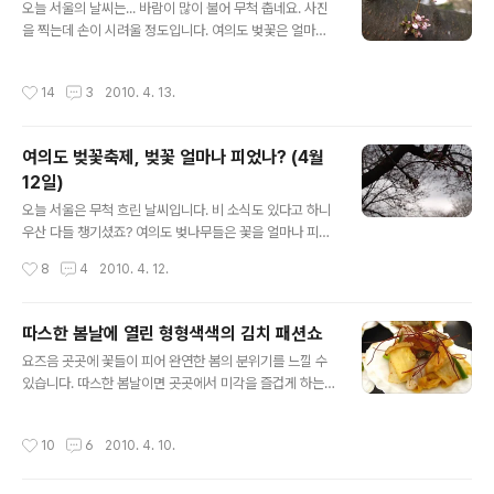
오늘 서울의 날씨는... 바람이 많이 불어 무척 춥네요. 사진
^;;;) 오늘은 블랙데이이기도 하지만 벚꽃행사 하루 전날입
을 찍는데 손이 시려울 정도입니다. 여의도 벚꽃은 얼마나
니다. (여의도 벚꽃축제 기간은 4월 15일부터 4월 27일까
피었을까요?? 윤중로와 국회 내의 오늘(4월 13일) 아침 모
지입니다.) 아, 이 정도면 벚꽃축제 행사를 진행하기에 큰
습입니다. (아래의 3장은 지난 금요일과 월요일, 그리고 오
무리가 없을 것 같습니다. 나무들아, 꽃 피우느라 고생 많았
작성시간
14
3
2010. 4. 13.
늘 아침의 모습을 비교했습니다.) 국회 도서관 뒷편 어느 벚
어~ 벚꽃축제 행사기간인 오늘(4월 14일)..
나무(4월 9일 금요일 오후) 같은 나무의 같은 부분 (4월 1
2일 월요일 오전) 같은 나무의 같은 부분 (4월 13일 오전)
여의도 벚꽃축제, 벚꽃 얼마나 피었나? (4월
국회 동문 앞에서 바라본 윤중로의 모습입니다. 천안함 사
12일)
고로 인하여 벚꽃축제의 대부분의 행사가 취소되거나 축소
글 내용
되었습니다. 국회 동문 건너편 인도에 표시된 PHOTO SP
오늘 서울은 무척 흐린 날씨입니다. 비 소식도 있다고 하니
OT !! 이곳에서 사진을 찍으면 멋진 사진을 찍을 수 있습니
우산 다들 챙기셨죠? 여의도 벚나무들은 꽃을 얼마나 피웠
다. 이렇게....나오는데... 벚꽃이 조금 더 풍성하게 피..
을까요? 출근길에 본 무가지에는 여의도 벚꽃이 활짝 피었
작성시간
8
4
2010. 4. 12.
다고 사진이 실렸던데.. 방금 찍어 온 따끈한 여의도 벚나무
풍경입니다. 국회 정문 근처에 있는 나무...벚나무 맞나요??
이건 아닌가?? 국회벚꽃축제를 위해 국회 곳곳에는 파라솔
따스한 봄날에 열린 형형색색의 김치 패션쇼
테이블과 의자를 설치했습니다. 하지만 오늘같이 흐린 날
글 내용
요즈음 곳곳에 꽃들이 피어 완연한 봄의 분위기를 느낄 수
씨에는...비를 피하는 용도로 사용해야 겠어요. 국회 도서관
있습니다. 따스한 봄날이면 곳곳에서 미각을 즐겁게 하는
(입법조사처) 입구에 있는 벚나무 입니다. 아직 꽃이 많이
음식 축제나 전시회가 열립니다. 국회에서도 '김치산업 육
피지는 않았어요. 국회 도서관에서 방문자 센터로 가는 길,
성'에 관한 정책토론회와 함께 김치 전시회가 열렸습니다.
너른 공터에도 이렇게 파라솔과 의자를 준비했습니다. 벚
작성시간
10
6
2010. 4. 10.
대한민국 대표음식 김치의 오색창연한 아름다움을 보니 절
꽃놀이 중 쉬어가기에 좋은 공간입니다. 지하 주차장 입구
로 군침이 돌더군요. 계속 바라보고 있자니 이게 음식인지
에 있는 벚나무는 꽃이..
그림인지 구분이 안 가더군요. 저만 보기 아까워서 사진에