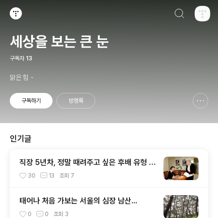
검색하기
티스토리
세상을 보는 큰 눈
구독자
13
맑은 힘 -
구독하기
방명록
신고하기 레이어
열기
인기글
직장 5년차, 정말 때려주고 싶은 후배 유형 4
가지.
30
13
조회
7
태어나 처음 가보는 서울의 심장 남산...
0
0
조회
3