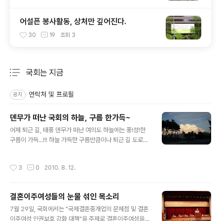
어설픈 봉사활동, 상처만 깊어진다.
30
19
조회
3
국회는 지금
분류 전체보기
주요 글 목록
연락처 및 프로필
공지
뎬무가 떠난 국회의 하늘, 구름 한가득~
글 내용
어제 퇴근 길, 태풍 뎬무가 떠난 여의도 하늘에는 풍!성!한
구름이 가득...!!! 하늘 가득한 구름만큼이나 퇴근 길 도로엔
차들이 한가득...!ㅠㅠ 즐거운 하루 되세요~
작성시간
3
0
2010. 8. 12.
결혼이주여성들의 눈물 섞인 목소리
글 내용
7월 29일, 국회에서는 "국제결혼중개업의 문제점 및 결혼
이주여성 인권보호 강화 대책"을 주제로 결혼이주여성을