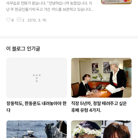
다. 초등학교 때 친구들하고 정말 시간가는 줄 모르고 했던
사무실로 전화가 왔습니다. "안녕하십니까 농협입니다. 지
기억이 있는데요. 당시 윌리의 인기는 정말 대단해서 만화
난 주 현금인출기에 두고 가신 카드를 보관하고 있습니다.
영화로도 나왔더랬죠. 아이폰 속 '월리를 찾아라'는 옛날 책
속히 찾아가시기 바랍니다. 다시듣기는 1번, 카드정보 확인
속 게임의 느낌은 그대로 간직한 채 한 단계 업그레이드 된
8
2
2010. 3. 19.
은 9번을 눌러주시기 바랍니다." 사실 이 전화는 지난 주에
모습으로 재탄생했습..
도 한차례 걸려왔었습니다. 그 때는 사무실의 다른 동료직
원이 전화를 받았는데, 그 동료는 마침 전화를 받기 직전에
농협ATM 기기를 사용하고 돌아온 직후였습니다. 게다가
ATM을 사용하고서 카드를 평소에 넣어두던 곳이 아닌 다
이 블로그 인기글
른 곳에 보관하여 정말로 자신이 카드를 두고 왔다고 착각
하고서 가까운 영업점으로 찾아갔습니다. 카드를 찾으러
간 동료가 돌아왔길래 물어봤습니다. "카드 찾았어요?" "카
드를 잃어버린게 아니었어요. 다른 곳에 넣어두고서 착각
했어요." "네? 그럼 그 전화는 뭐..
장동혁도, 한동훈도 내려놓아야 한
직장 5년차, 정말 때려주고 싶은
다
후배 유형 4가지.