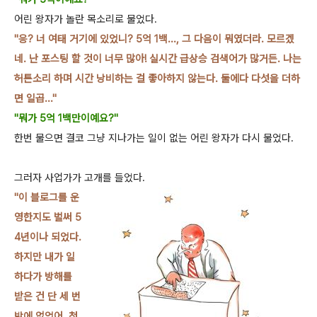
어린 왕자가 놀란 목소리로 물었다.
"응? 너 여태 거기에 있었니? 5억 1백..., 그 다음이 뭐였더라. 모르겠
네. 난 포스팅 할 것이 너
무 많아! 실시간 급상승 검색어가 많거든. 나는
허튼소리 하며 시간 낭비하는 걸 좋아하지 않는다. 둘에다 다
섯을 더하
면 일곱..."
"뭐가 5억 1백만이예요?"
한번 물으면 결코 그냥 지나가는 일이 없는 어린 왕자가 다시 물었다.
그러자 사업가가 고개를 들었다.
"이 블로그를 운
영한지도 벌써 5
4년이나 되었다.
하지만 내가 일
하다가 방해를
받은 건 단 세
번
밖에 없었어. 첫