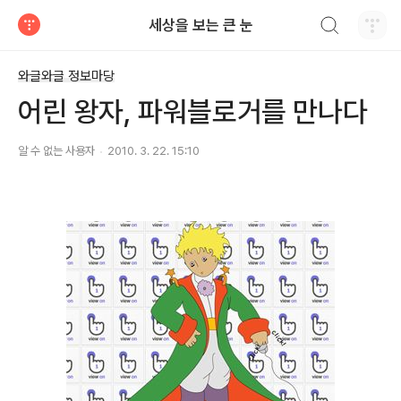
검색하기
세상을 보는 큰 눈
티스토리
와글와글 정보마당
어린 왕자, 파워블로거를 만나다
알 수 없는 사용자
2010. 3. 22. 15:10