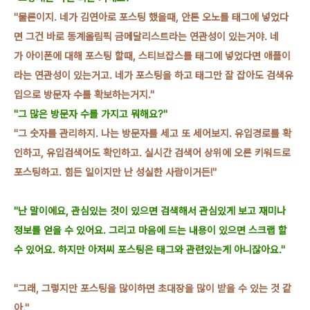
"물론이지. 네가 김연아로 포스팅 했을때
,
안톤 오노를 태그에 넣었다
면
그건 바로 동계올림픽 금메달리스트
라는 연관성이 있는거야.
네
가 아이폰에 대해 포스팅 할때, 스티브잡스를 태그에 넣었다면 애플이
라는 연관성이 있는거고.
네가
포스팅
을 하고
태그만 잘 잡아도 검색유
입으로 방문자 수를 확보
하는거지
."
"그 많은 방문자 수를 가지고 뭐해요?"
"그 숫자를 관리하지. 나는 방문자를 세고 또 세어보지. 유입경로를 확
인하고, 유입검색어도 확인하고.
실시간 검
색어 상위에 오른 키워드로
포스팅하고. 힘든 일이지만 난 성실한 사람이거든!"
"난 말이에요, 관심있는 것이 있으면 검색해서 관심
있게 보고 재미나
정보를 얻을 수 있어요
. 그리고 마음에 드는 내용이 있으면 스크랩 할
수 있어요.
하지만 아저씨 포스팅은
태그와
관련있는게 아니잖
아요."
"그래, 그렇지만 포스팅을 많이하면
초대장을 많이 받을 수 있는 것 같
아
."