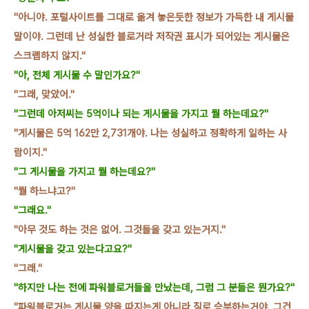
"아니야. 포털사이트를 그대로 옮겨 놓은듯한 정보가 가득한 내
게시물
말이야. 그런데 난 성
실한 블로거라 저작권 표시가 되어있는 게시물은
스크랩하지 않지
."
"아, 전체 게시물
수 말인가요?"
"그래, 맞았어."
"그런데 아저씨는 5억이나 되는 게시물
을
가지고 뭘 하는데요?"
"게시물은
5억 162만 2,731개
야. 나는 성실하고 정확하게 일하는 사
람이지."
"그 게시물을
가지고 뭘 하는데요?"
"뭘 하느냐고?"
"그래요."
"아무 것도 하는 것은 없어. 그것들을 갖고 있는거지."
"게시물을
갖고 있는다고요?"
"그래."
"하지만 나는 전에 파워
블로거들을 만났는데, 그럼 그 분들은 뭔가요?"
"파워
블로거는 게시물 양을 따지는게 아니라 질로 승부
하는거야
. 그건