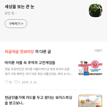
세상을 보는 큰 눈
맑은 힘 -
구독하기
더보기
와글와글 정보마당
의 다른 글
아이폰 어플 속 추억의 고전게임들
글 내용
정말 무궁무진한 아이폰 어플리케이션 세계 속에서 요즘
제가 가장 빠져든 것이 바로 게임 어플인데요. 특히 8·90
년대에 즐겼던 추억의 게임들이 아이폰 게임 어플로 다시
10
1
2010. 3. 22.
태어나 옛날 기억에 흠뻑 빠질 수 있어 더욱 좋더라고요. 현
란한 그래픽과 어려운 미션 등은 없지만 단순한 조작으로
재미있게 즐길 수 있는 아이폰 어플 속 추억의 게임들을 소
현금인출기에 카드를 두고 왔다는 보이스피싱
개합니다. 1. 책으로 즐겼던 신개념 게임, '윌리를 찾아라'
요즘 제가 가장 빠져있는 게임은 바로 '월리를 찾아라'입니
을 받고보니..
글 내용