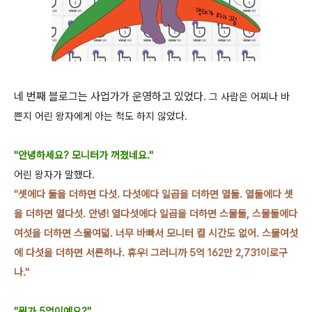
네 번째 블로그는 사업가가 운영하고 있었다
. 그 사람은 어찌나 바
쁜지 어린 왕자에게 아는
척도 하지 않았다.
"안녕하세요? 모니터가
꺼졌네요."
어린 왕자가 말했다.
"셋에다 둘을 더하면 다섯. 다섯에다 일곱을 더하면 열둘. 열둘에다 셋
을 더하면 열다섯.
안녕! 열다섯에다 일곱을 더하면 스물둘, 스물둘에다
여섯을 더하면 스물여덟. 너무 바빠서
모니터 켤
시간도 없어. 스물여섯
에 다섯을 더하면 서른하나. 휴우! 그러니까 5억 162
만 2,731이로구
나."
"뭐가 5억이예요?"