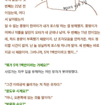
번째는 22년 전
이었는데, 어디
서 날아왔는지
알 수 없는 풍뎅이 한마
리가 내가 포스팅 하는 걸 방해했지. 풍뎅이가
어찌나 악플을 달던지 오타가 네 군데나 났
어. 두 번째는 11년 전이었는
데, 하드 용량이 부족했기 때문이지. 난 조각모음을 안하거든
. 하드 정
리할 시간이 없어. 난 늘 성실하게 포스팅 하니까 말야. 세 번째는 바로
지금 너
때문이야. 그러니까, 5억 1백만이라고 했지..."
"뭐가 5억 1백만이라는 거예요?"
사업가는 자꾸 일을 방해하는 어린 왕자가 못마땅했다.
"그건 이따금씩 올라가는 저 작은 숫자다."
"윈도우 시계
요?"
"아니, 오른쪽
에 있는 것들 말이야."
"방문자 수
요?"