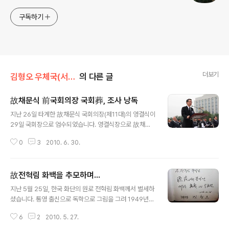
구독하기
더보기
김형오 우체국(서신)/보낸 편지함
의 다른 글
故채문식 前국회의장 국회葬, 조사 낭독
글 내용
지난 26일 타계한 故채문식 국회의장(제11대)의 영결식이
29일 국회장으로 엄수되었습니다. 영결식장으로 故채문
식 국회의장의 영정이 들어오고 있습니다. 자리에서 일어
0
3
2010. 6. 30.
나 예를 갖춰 영정을 맞이하였습니다. 영결식 시작에 앞서
국기에 대한 경례를 하고 있습니다. 고인의 영정 앞에 분향
하는 김형오 의장 이 날 김형오 의장은 조사를 낭독하였습
故전혁림 화백을 추모하며...
니다. 조사를 낭독하는 김형오 의장 들꽃 같은 삶을 사신 우
글 내용
치(又癡) 채문식 의장님, 의장님은 대한민국 현대사의 파
지난 5월 25일, 한국 화단의 원로 전혁림 화백께서 별세하
란과 곡절을 온몸으로 떠안으시고 격동과 격랑의 거센 소
셨습니다. 통영 출신으로 독학으로 그림을 그려 1949년
용돌이 속에서 건국과 국가발전에 큰 발자취를 남기신, 대
국전에 입선하며 두각을 나타낸 故전혁림 화백은 우리 전
한민국 국회의 큰 별이셨습니다. 합리적이고 온화한 의회
6
2
2010. 5. 27.
통적인 아름다움과 서양화 기법을 결합한 작품으로 '통영
주의자로 4선에 국회의장을 역임하실 정도로 관록과 인품