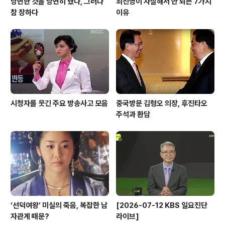
당연한 것을 당연히 했다, 그러나
최진영이 자살해서 안 되는 7가지
참 장하다
이유
시청자를 웃긴 주요 방송사고 모음
중국방문 김형오 의장, 후진타오
주석과 환담
‘선덕여왕’ 미실의 죽음, 복잡한 남
[2026-07-12 KBS 일요진단
자관계 때문?
라이브]