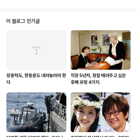
의 화가', '바다의 화가'로 잘 알려져 있습니다. 2002년 국
을 갖춘 모두에게 존경받는 정치인이셨습니다. 국..
립현대미술관 선정 '올해의 작가'로서 대규모 개인전을 가
진데 이어, 2005년 '구십, 아직은 젊다'展을 여는등 국내
최고령 현역 작가로서 활동했습니다. "붓을 쥐고 죽는 것이
이 블로그 인기글
소원"이라던 고인은 지난 4월 서울 인사아트센터에서 화가
인 아들 영근씨와 함께 '아버지와 아들, 동행 53년'展을 열
기도 했습니다. 2008년, 희망탐방에서 '전혁림 미술관'을
찾았던 김형오 국회의장은 '아버지와 아들, 동행 53년'展
의 축사를 하..
장동혁도, 한동훈도 내려놓아야 한
직장 5년차, 정말 때려주고 싶은
다
후배 유형 4가지.