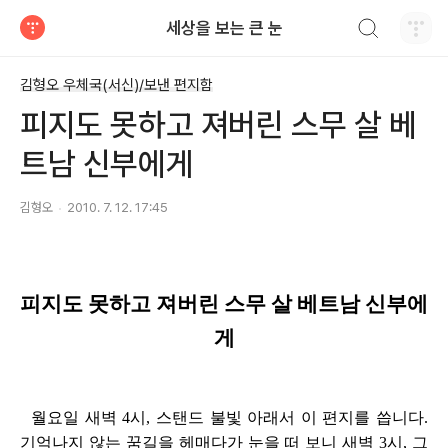
검색하기
세상을 보는 큰 눈
티스토리
김형오 우체국(서신)/보낸 편지함
피지도 못하고 져버린 스무 살 베
트남 신부에게
김형오
2010. 7. 12. 17:45
피지도 못하고 져버린 스무 살 베트남 신부에
게
월요일 새벽 4시, 스탠드 불빛 아래서 이 편지를 씁니다.
기억나지 않는 꿈길을 헤매다가 눈을 떠 보니 새벽 3시, 그