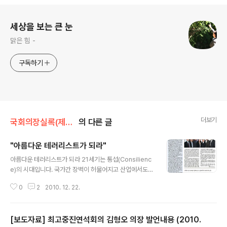
로그 정보
세상을 보는 큰 눈
맑은 힘 -
구독하기
더보기
국회의장실록(제도개선등)/김형오의 말말말
의 다른 글
"아름다운 테러리스트가 되라"
글 내용
아름다운 테러리스트가 되라 21세기는 통섭(Consilienc
e)의 시대입니다. 국가간 장벽이 허물어지고 산업에서도
칸막이가 사라지고 있습니다. 학문도 그 변화의 중심에 있
0
2
2010. 12. 22.
습니다. 생물학적 비유로는 이종교배(異種交配)랄까요.
인문학과 사회과학, 자연과학이 서로 자유롭게 오가고 섞
이고 넘나들며 새로운 가치를 창출해내고 있습니다. 모교
[보도자료] 최고중진연석회의 김형오 의장 발언내용 (2010.
의 외교학과와 정치학과가 통합되었습니다. 2011학년도