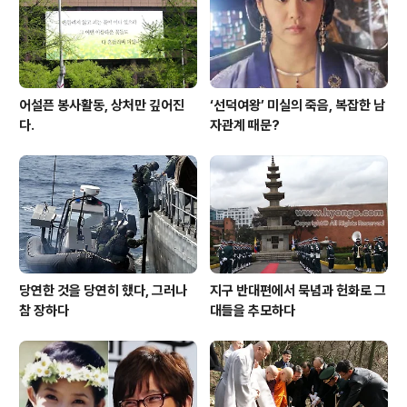
어설픈 봉사활동, 상처만 깊어진
‘선덕여왕’ 미실의 죽음, 복잡한 남
다.
자관계 때문?
당연한 것을 당연히 했다, 그러나
지구 반대편에서 묵념과 헌화로 그
참 장하다
대들을 추모하다