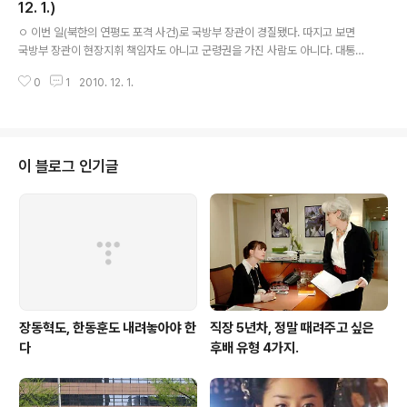
부터 통합학부로 새로이 태어납니다. 무려 51년 만입니다.
12. 1.)
글 내용
학과 통합은 1+1=2라는 산술 개념을 뛰어넘는 도전이며
ㅇ 이번 일(북한의 연평도 포격 사건)로 국방부 장관이 경질됐다. 따지고 보면
기회입니다. 혹은 모험일 수도 있습니다. 우리는 각 학과가
국방부 장관이 현장지휘 책임자도 아니고 군령권을 가진 사람도 아니다. 대통령
가지고 있던 장점과 역량을 한껏 살리면서 열린 소통과 융
의 직접 참모이고 군 행정 최고 책임자에게 책임을 물은 것이다. 더 이상 책임을
합을 통해 3배․4배, 아니 그 이상의 시너지 효과를 발휘해
0
1
2010. 12. 1.
물을 곳이 없을 곳에 책임을 물었다. 이것이 한국적인 현실이다. - 미국 같으면
야 합니다. 외교학과 정치학의 담장을..
절대 있을 수 없는 일이 우리 한국에서 일어났고 경질을 했다. 만약에 이번 일이
미국이 당했다고 생각을 해본다. 아마 적 포격 진지는 그 순간 무력화되고 초토
화 됐을 것이다. 그러나 우리는 그렇지가 않았다. 그래서 이번 일이 계속되는 것
이 아닌가 라는 생각이 든다. 전에 일어난 일을 잊지 않는 것은 훗날에 있을 일의
이 블로그 인기글
스승이다. 사기에 이런 글이 있다고 한다. 우리는 전에 일어난 일을 잊어버렸
다...
장동혁도, 한동훈도 내려놓아야 한
직장 5년차, 정말 때려주고 싶은
다
후배 유형 4가지.