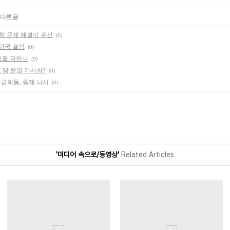
 다른 글
핵 문제 해결이 우선
(0)
 귀국 결정
(0)
면충돌 피하나
(0)
…당 분열 가시화?
(0)
긴급회동, 중재 나서
(0)
'미디어 속으로/동영상'
Related Articles