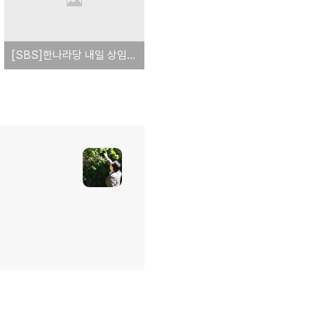
[SBS]한나라당 내일 상임전국위…당 분열 가시화?