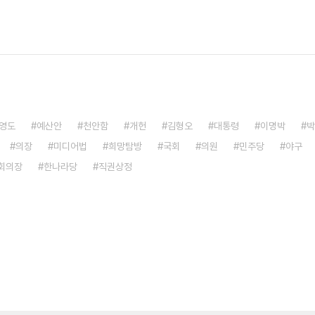
영도
예산안
천안함
개헌
김형오
대통령
이명박
박
의장
미디어법
희망탐방
국회
의원
민주당
야구
회의장
한나라당
직권상정