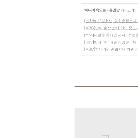
'
미디어 속으로
>
동영상
' 카테고리의
[연합뉴스]김형오, 열차운행보다 
[MBC]남미 출장 감사 21명 중도
[mbn]새로운 중재안 제시...정
[SBS]한나라당 내일 상임전국위
[MBC]한나라당 중립지대 의원 