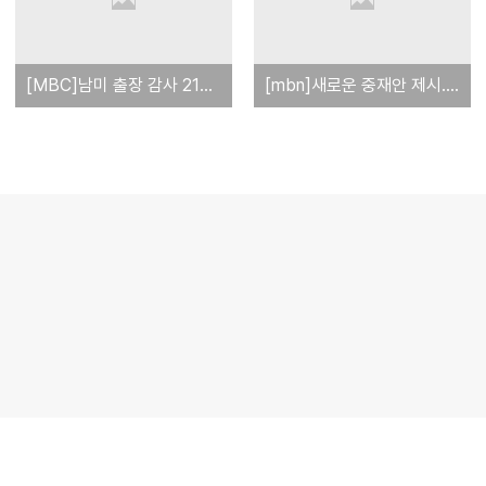
[MBC]남미 출장 감사 21명 중도 귀국 결정
[mbn]새로운 중재안 제시...정면충돌 피하나