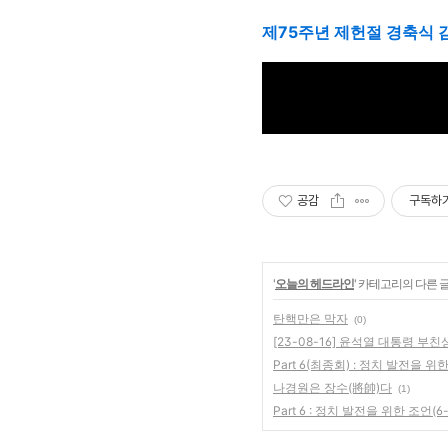
제75주년 제헌절 경축식 
공감
구독하
'
오늘의 헤드라인
' 카테고리의 다른 
탄핵만은 막자
(0)
[23-08-16] 윤석열 대통령 부친
Part 6(최종회) : 정치 발전을 위한
나경원은 장수(將帥)다
(1)
Part 6 : 정치 발전을 위한 조언(6-