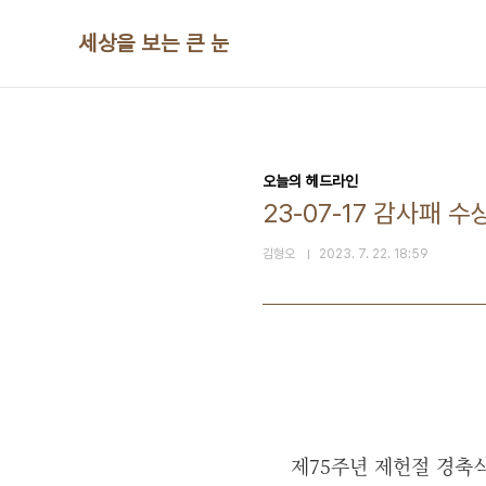
본문 바로가기
세상을 보는 큰 눈
오늘의 헤드라인
23-07-17 감사패 수
김형오
2023. 7. 22. 18:59
제75주년 제헌절 경축