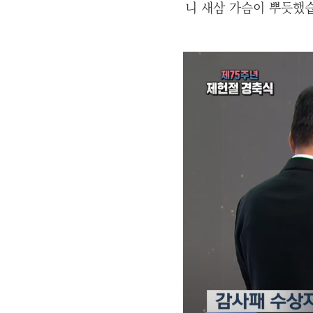
니 새삼 가슴이 뿌듯했습