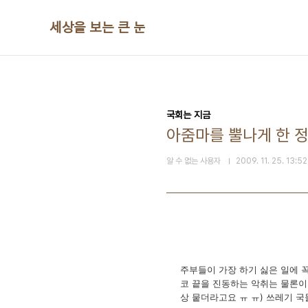
본문 바로가기
세상을 보는 큰 눈
국회는 지금
아줌마를 뿔나게 한 정
알 수 없는 사용자
2009. 11. 25. 13:52
주부들이 가장 하기 싫은 일에 꼭
코 끝을 진동하는 악취는 물론이
상 뭍더라고요 ㅠ ㅠ) 쓰레기 국물