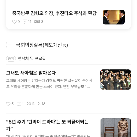
중국방문 김형오 의장, 후진타오 주석과 환담
0
11
조회
3
국회의장실록(제도개선등)
분류 전체보기
주요 글 목록
연락처 및 프로필
공지
그래도 새아침은 밝아온다
글 내용
그래도 새아침은 밝아온다 김형오 팍팍한 살림살이 속에서
도 우리를 훈훈하게 만든 소식이 있다. 연간 무역규모 1조
달러 시대를 열었다. 세계에서 9번째다. 가진 것도 없고 세
계에서 가장 가난했던 나라가 전쟁의 폐허 위에 경이로운
작성시간
5
1
2011. 12. 16.
금자탑을 쌓았다. 세계경제의 불확실성 속에서 달성한 무
역대국 대한민국의 저력이다. 부산은 아시아 최초로 세계
개발원조 총회를 개최했다. 구호·원조물자를 받던 항구는
“5년 주기 ‘판박이 드라마’는 또 되풀이되는
지구촌 나눔과 공생을 실어 나르는 국제적 중심지가 되었
가”
다. 우리는 이미 ‘받던 나라’에서 ‘주는 나라’로 탈바꿈한 세
글 내용
계적 신화도 창조했다. 개인 기부문화도 진화하고 있다. 현
“5년 주기 ‘판박이 드라마’는 또 되풀이되는가” 반복되는