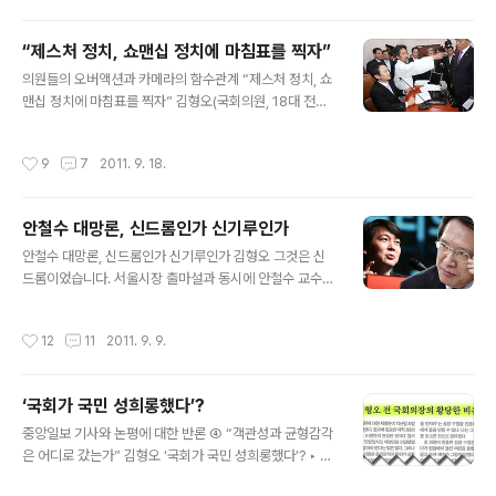
은 최고의 발명품 속으로 고스란히 들어갔다. IT 대통령에
대한 전 세계인의 추모 물결은 끝이 없다. 에덴의 사과는 욕
“제스처 정치, 쇼맨십 정치에 마침표를 찍자”
망이 죄악을 잉태하지만 잡스의 ‘애플’은 욕망이 창조의 원
글 내용
의원들의 오버액션과 카메라의 함수관계 “제스처 정치, 쇼
동력임을 깨우쳤다. 사과(애플)는 시들지언정 스티브 잡스
맨십 정치에 마침표를 찍자” 김형오(국회의원, 18대 전반
가 이뤄낸 업적은 결코 시들지 않을 것이다. 그는 우리 모두
기 국회의장) 토요일 아침 신문들을 훑어보다가 민망해졌
의 가슴에 창조라는 사과 씨를 심어주고 갔기 때문이다. 나
다. 한미 FTA 비준 동의안 상정을 극렬하게 비난하는 야당
는 90년대 초반부터 IT분야를 주목하고 열정과 애정을 쏟
작성시간
9
7
2011. 9. 18.
의원들 사진 때문이다. 많은 신문들이 1면 혹은 정치면에
았다. IT는 미래이고 산업화는 뒤졌지만 정보화는 선도하
그 사진들을 큼지막하게 실어 놓고 있었다. 아이러니한 것
자는 확신이었다..
은 사진 속에 크게 부각된 의원이 정작 FTA 관련 상임위인
안철수 대망론, 신드롬인가 신기루인가
외교통상통일위원회 소속도 아니라는 사실이다. 그런데도
글 내용
그는 회의장에 나타나 고함을 지르고 삿대질을 하면서 훼
안철수 대망론, 신드롬인가 신기루인가 김형오 그것은 신
방을 놓았다. 그리고 카메라는 그런 그의 모습을 클로즈업
드롬이었습니다. 서울시장 출마설과 동시에 안철수 교수는
했다. 이런 풍경은 사실 전혀 낯설지 않다. 그 동안 질리도
여론 조사에서 단숨에 1위를 차지했습니다. 모든 상식과 통
록 반복되어 우리 국민 모두에게 익숙해져 있다. 국회의장
념을 하루아침에 바꾸었습니다. 우리 사회 기득권을 향해
작성시간
12
11
2011. 9. 9.
재임 시절만 돌아보아도 수많은 장..
날린 그의 ‘3단 옆차기’는 엄청난 충격과 전율로 기성 정치
권을 강타했습니다. 안 교수가 몰고 온 새로운 물결은 새 질
서, 새 구도를 열망하던 국민 정서를 적시고 스며들기에 충
‘국회가 국민 성희롱했다’?
분했습니다. 그 물결은 기존의 야당과 여당, 어느 쪽이라고
글 내용
도 할 수 없습니다. 다만 기득권 세력을 더 많이 포용한 여
중앙일보 기사와 논평에 대한 반론 ④ “객관성과 균형감각
당 쪽에 미치는 데미지가 더 크지만, 야당도 별 피해 없다고
은 어디로 갔는가” 김형오 ‘국회가 국민 성희롱했다’? ‣ 무
생각한다면 낭패를 당할 것입니다. 아무튼 이를 계기로 꿈
슨 황당한 일이 그리도 많은지 중앙일보 9월 2일자 34면