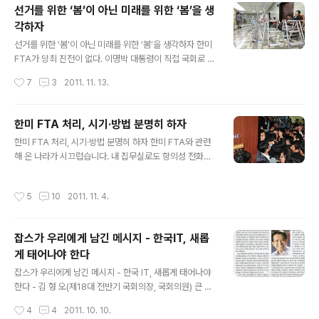
선거를 위한 ‘봄’이 아닌 미래를 위한 ‘봄’을 생
받아 오라는 것. 5시간 이상 논란 끝에 나온 결론이 정말 이
각하자
것이란 말인가.(배너에는 ‘양국 대통령의 각서’로 나왔다가
글 내용
나중 수정되었다). 굳이 ‘장관급 이상’이라고 못을 박은 것
선거를 위한 ‘봄’이 아닌 미래를 위한 ‘봄’을 생각하자 한미
은 이 대통령과 오바마를 직접 겨냥한 노림수인 것 같다. 야
FTA가 당최 진전이 없다. 이명박 대통령이 직접 국회로 가
당이 시비 거는 조항을 해소하기 위해 한국 대통령이 수용
서 여야 지도자를 만나겠다고 한다. 예정일은 15일인데 야
작성시간
7
3
2011. 11. 13.
하고 공식적..
당 쪽에선 선물을 가져와야 만나겠다는 태세다. 그날 만남
이 성사될지 안 될지도 모르는 채 대통령은 APEC 정상회
의 참석차 출국했다. 한미FTA로 인해 국회는 시위대와 경
한미 FTA 처리, 시기·방법 분명히 하자
찰버스로 둘러싸였다. 집무실은 항의성 전화가 빗발쳐 업
글 내용
한미 FTA 처리, 시기·방법 분명히 하자 한미 FTA와 관련
무를 못 볼 지경이다. 다짜고짜 낙선운동을 벌이겠다며 으
해 온 나라가 시끄럽습니다. 내 집무실로도 항의성 전화가
름장을 놓고 욕설과 폭언은 다반사다. 팩스도 마찬가지다.
빗발쳐 업무를 못 볼 지경입니다. 욕설과 폭언은 물론 한나
한나라당 외통위(외교통상통일위원회) 의원들을 ‘매국 18
라당 외통위원들을 통틀어 ‘매국 18인’으로 매도하는 등 인
인’으로 매도하고, 트위터와 페이스북 같은 SNS를 통해서
작성시간
5
10
2011. 11. 4.
신공격까지 서슴지 않고 있습니다. 대화는 단절됐고 토론
도 집단적 인신공격과 비방‧협박성 글들이 난무한다. 조직
은 실종돼 버렸습니다. SNS를 통해서도 터무니없는 루머
적 테러와 다름없다. 사태가 이..
와 근거 없는 비방이 난무하고 있습니다. 그러나 한미 FTA
잡스가 우리에게 남긴 메시지 - 한국IT, 새롭
가 우리 경제의 새날을 열고, 새아침을 밝히는 좋은 기회가
게 태어나야 한다
될 거라는 내 소신은 흔들림이 없습니다. 이 글이 차분한 생
글 내용
각의 실마리를 제공해 주는데 참고가 됐으면 합니다. 어제
잡스가 우리에게 남긴 메시지 - 한국 IT, 새롭게 태어나야
(3일)였다. 국회는 경찰버스로 온통 둘러싸였다. 경찰들이
한다 - 김 형 오(제18대 전반기 국회의장, 국회의원) 큰 별
국회 출입구는 물론 곳곳에 배치됐다. 분위기가 사뭇 심각
이 졌다. 혁신과 도전의 아이콘이 사라졌다. “죽음은 삶이
작성시간
4
4
2011. 10. 10.
했다. 본회의가 있는 ..
만든 최고의 발명품”이란 자신의 말처럼 열정과 창조의 삶