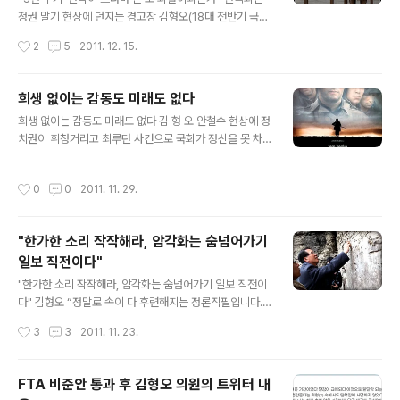
역의원이 거액의 사재를 출연해 나눔재단을 설립했다. 상
정권 말기 현상에 던지는 경고장 김형오(18대 전반기 국회
상을 뛰어넘는 기여공동체를 만들어 대기업 이미지를 일신
의장) 아침마다 신문을 펼쳐들기가 겁이 난다. 국민들인들
작성시간
2
5
2011. 12. 15.
하고 양극화해소와 사회통합에 솔선수범하고 ..
오죽하겠는가. 입법부에 이름 석 자를 올리고 있는 사람으
로서 민망하기 짝이 없다. 낯을 들 수가 없다. 통렬하게 반
성하고 뼈아프게 참회한다. 국민 앞에 석고대죄라도 하고
희생 없이는 감동도 미래도 없다
싶은 심정이다. 우리 바다를 지키던 해경이 중국 선원의 칼
글 내용
희생 없이는 감동도 미래도 없다 김 형 오 안철수 현상에 정
에 찔려 숨졌다. 그런데도 정부는 강력한 항의조차 못한다.
치권이 휘청거리고 최루탄 사건으로 국회가 정신을 못 차
내 목숨이 위태로운 상황인데도 총을 쏠 것이지 말 것인지
리고 있다. 이곳저곳에서 새로운 정당들이 깃발을 들려한
를 놓고 고민한다. 최소한의 자기 방어조차 조심스러워한
다. 총선이 다가왔다는 증표다. 그러나 또 지금과 같은 식으
다. 도대체 무엇이 두려운가. 어제(12월 14일)는 위안부 할
작성시간
0
0
2011. 11. 29.
로 흘러간다면 여전히 정치불신은 가중될 것이다. 차기 총
머니들의 수요 집회가 1000번째를 맞은 날이었다. 피해
선 불출마 선언할 때의 가벼운 마음을 되찾기 위해 간단히
할머니들은 추위를 무릅쓰..
소회를 피력코자 한다. 한국정당의 위기가 왔다. 모두 다 인
"한가한 소리 작작해라, 암각화는 숨넘어가기
정한다. 정당정치의 위기는 어디서 오는가. 안철수 현상은
일보 직전이다"
왜 나타났는가. 본질은 무엇인가. 국민은 현재의 정당이 싫
글 내용
은 것이다. 정당의 막강한 힘이 엉뚱한 곳으로 발휘되는데
"한가한 소리 작작해라, 암각화는 숨넘어가기 일보 직전이
분노하는 것이다. 한마디로 한국 정당정치의 위기는, 한국
다" 김형오 “정말로 속이 다 후련해지는 정론직필입니다.
정치를 국민이 외면하고 불신하는 이유는 정당의 힘이 압
울산시와 문화재청 그리고 정부는 역사의 공범자가 되지
작성시간
3
3
2011. 11. 23.
도적으로 세기 때문이다. 공산·독재..
않으려면 즉각 물을 빼고 암각화를 절체절명의 위기에서
구해내야 합니다. ‘죽은 자식 불알 만지기’를 하려 해도 만
질 불알마저 없어질 지경 아닙니까? 대통령이라도 나서서
FTA 비준안 통과 후 김형오 의원의 트위터 내
복지부동 중인 공무원들의 배를 걷어차야 합니다.” 지난 7