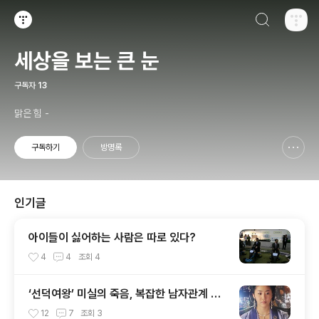
검색하기
티스토리
세상을 보는 큰 눈
구독자
13
맑은 힘 -
구독하기
방명록
신고하기 레이어
열기
인기글
아이들이 싫어하는 사람은 따로 있다?
4
4
조회
4
‘선덕여왕’ 미실의 죽음, 복잡한 남자관계 때
문?
12
7
조회
3