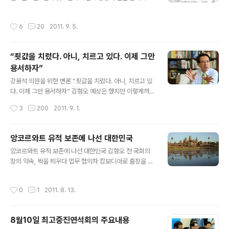
이렇게 적었습니다. “김 의원은 강 의원을 민주화 운동을
용석 의원을 변호한 나에 대한 격렬한 비난으로 채웠습니
하던 시절의 YS로 둔갑시켜 버렸다.” 참으로 황당하기 짝
다. 기사, 해설, 취재 일기, 만평, 칼럼은 물론 사설까지 동원
작성시간
6
20
2011. 9. 5.
이 없습니다. 달은 보지 않..
해 신랄하게 나를 비판했습니다. 상당 부분이 사실을 왜곡‧
과장했으며, 사리에 맞지 않는 지적들이 많아 독자들로 하
여금 적잖은 오해를 하게 했고 나는 엄청난 비난에 시달렸
“죗값을 치렀다. 아니, 치르고 있다. 이제 그만
습니다. 나도 국민 정서를 모르지 않고, 강 의원의 잘못을
용서하자”
두둔할 생각은 추호도 없었습니다. 뒷수습도 안타까울 정
글 내용
도로 미숙했고 원성을 사기에 충분했습니다. 그런데 본의
강용석 의원을 위한 변론 “죗값을 치렀다. 아니, 치르고 있
아니게 나는 국회 발언 이후 그의 '취중 실언'을 포함해 사
다. 이제 그만 용서하자” 김형오 예상은 했지만 이렇게까지
후 처신까지도 옹호하는 사람처럼 비쳐졌습니다. 트위터와
는 아니었습니다. 어제 오후 강용석 의원 제명안과 관련한
작성시간
3
200
2011. 9. 1.
일부 언론의 책임도 없지 ..
저의 국회 발언을 두고 비난의 화살이 쏟아졌습니다. 인터
넷에 제 이름 석 자 치기가 두려울 정도입니다. 이 블로그의
방명록과 게시판도 저를 향해 날아온 돌로 수북합니다. 저
앙코르와트 유적 보존에 나선 대한민국
는 마치 밀실에 숨어 은밀한 목소리로 궤변과 부적절한 비
글 내용
앙코르와트 유적 보존에 나선 대한민국 김형오 전 국회의
유를 동원해 제 식구를 감싼 파렴치범처럼 매도되었습니
장의 약속, 싹을 틔우다 업무 협의차 캄보디아로 출장을 간
다. 성경을 오독하고 예수를 모독한 사람처럼 돼 버렸습니
문화재청으로부터 반가운 소식이 날아왔다. 대한민국 정부
다. 숲은 없고 나무만 있습니다. 아니, 나무도 없고 곁가지
가 유네스코 세계 문화유산인 캄보디아의 앙코르와트 유적
만 있습니다. 잎사귀만 달랑 몇 장 있습니다. 본질은 실종되
작성시간
0
1
2011. 8. 13.
보존 활동에 참여하기로 결정하고 두 나라 간 문화유산 협
고 말았습니다. 제 양심에 떳떳하지 못한 일이었다면 애초
력 강화를 골자로 하는 양해 각서를 체결했다는 내용이다.
에 나서지도 않았을 것입니다. ..
‣ 관련 기사링크 1 (한국경제) http://www.hankyung.c
8월10일 최고중진연석회의 주요내용
om/news/app/newsview.php?aid=20110812857
글 내용