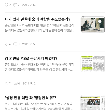
틀대면서 잠재해 있던 불만과 분노의 휴화산(민심)은 활화
사설 제목에도 ‘황당’이란 단어가 또 들어가 있습니다. “김
작성시간
7
7
2011. 9. 5.
산처럼 폭발할 수 있다는 현..
형오 전 국회의장의 황당한 비유” 대체 무엇이 황당한 비유
라는 걸까 했더니, 역시나 성경 구절을 인용한 부분입니다.
사설은 그 구절을 이렇게 해석하고 논평합니다. “인간의 구
내가 언제 밀실에 숨어 야합을 주도했는가?
원에 관한 종교적 메시지이지 ‘모두 흠이 있으니 모두가 그
글 내용
냥 넘어가자’는 뜻은 아니다. …의원들의 윤리 기준을 강화
중앙일보 기사와 논평에 대한 반론 ③ “객관성과 균형감각
하는 데 앞장서야 할 전직 국회의장이 아무 거리낌 없이 황
은 어디로 갔는가” 김형오 내가 언제 밀실에 숨어 야합을
당한 비유나 하고, 이런 비유에 ‘잘했어’라고 동조하는 일부
주도했는가? 9월 2일자 중앙일보에는 3개 면, 4꼭지에 걸
의원들, 우리 국회의 부끄러운 자화상이 아닐 수 없다.” 나
쳐 내 이름이 등장합니다. 취재 일기, 박용석 만평, 사설, ‘노
작성시간
6
8
2011. 9. 5.
는 정말 ‘아..
재현의 시시각각’이란 칼럼을 통해서입니다. 한 사람이 하
루에 이렇게 화려하게(?) 등장하기는 정말 쉽지 않습니다.
그러나 나는 하나도 고맙지 않습니다. 오히려 부끄러워 얼
강 의원을 YS로 둔갑시켜 버렸다?
굴이 화끈 달아오릅니다. 아무리 괘씸죄에 걸렸기로서니
글 내용
이렇게까지 심하게 매도당해야 하는 건가요? ‣ 2면의 취재
중앙일보 기사와 논평에 대한 반론 ② “객관성과 균형감각
일기는 제목부터가 “‘국민 성희롱 주역’ 김형오․황우여․김
은 어디로 갔는가” 김형오 강 의원을 YS로 둔갑시켜 버렸
진표”입니다. 셋이서 막후에 숨어 주도적으로 국민을 성희
다? 민주주의는 다양성이 그 생명입니다. 우리 국회에도 다
롱했다는 얘깁니다. 비공개 회의의 진짜 주역은 도외시한
채로운 목소리들이 존재합니다. 나는 나와 의견이 다르다
작성시간
11
6
2011. 9. 5.
채 신문사의 방침에 어긋난..
는 이유로 타인을 폄훼하거나 배척하는 일을 늘 경계해 왔
습니다. 이번 국회 발언도 내 양심을 걸고 소신을 얘기했을
뿐입니다. 그러나 내 발언을 획일적인 시각으로 재단한 기
‘성경 인용 궤변’과 ‘황당한 비유’?
사들을 보면서 당혹스러움을 느껴야 했습니다. ‣ 9월 1일
글 내용
자 중앙일보 2면 기사 중간에는 이런 발문이 돌출돼 있습
읽기 전에 잠깐…내가 ‘계란’으로 ‘바위’를 치는 이유 중앙
니다. “‘79년 YS 제명’ 황당한 비유” 그래 놓고 기사에는
일보는 9월 1일자 및 2일자 지면의 상당 부분을 할애해 강