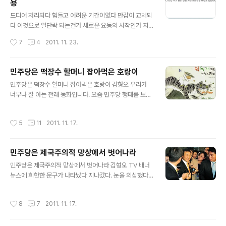
용
월 10일자 경상일보에 실린 내 칼럼(특별기고 : 암각화를
글 내용
살리기 위한 벼랑 끝 호소 - “당장 물을 빼라, 역사의 죄인
드디어 처리되다 힘들고 어려운 기간이었다 만감이 교체되
이 되지 말자”)을 보고 한 네티즌이 남긴 댓글이다. 경상일
다 이것으로 일단락 되는건가 새로운 요동의 시작인가 지
보 바로가기☞ [특별기고]“당장 물을 빼라, 역사의 죄인이
난 탄핵파동때 나는 공천안준다는 위협(?) 속에서도 탄핵
작성시간
7
4
2011. 11. 23.
되지 말자” 그러나 그로부터 130여 일이 지난 지금, 달라
안에 서명하지 않았다 이번엔 불출마선언한 입장이지만 F
진 것은 아무 것도 없다..
TA에 적극찬성하였다 나는 차기 출마 않을 사람이고 당권
대권도 관심없다 나의 행동에 대해서는 언제든 책임질것이
민주당은 떡장수 할머니 잡아먹은 호랑이
다 그야말로 기습처리였다 역대 강행처리중에선 비교적 물
글 내용
민주당은 떡장수 할머니 잡아먹은 호랑이 김형오 우리가
리적 투쟁이 적었다 FTA 주무위원회인 외통위 소속이며
너무나 잘 아는 전래 동화입니다. 요즘 민주당 행태를 보면
야당시절 원내대표도 해봤기에 일의 진행과정을 좀알고 한
바로 이 떡장수 할머니 잡아먹은 호랑이 같다는 생각이 듭
편으론 눈밝은 야당이라면 예정된 24일이 아니라 2-3일
니다. 한미 FTA에 민주당이 어떤 태도를 보였습니까. 처음
전이라는 걸 알아채렸을 것이다 야당내 불가피성을 주장하
작성시간
5
11
2011. 11. 17.
에는 ‘농민 보호대책 없는 FTA는 없다’고 매달리지 않았나
는 의원도 많았고 이미 강경파를 빼곤 투쟁동력을 많이 상
요. 물론 한나라당 농촌 출신 의원들도 같은 입장이었지요.
실했다 본회의장에서 최루탄 가스를 분사한것은 참을수없
사실상 농축산 대책만큼은 여야 없이 진지하게 임했지요.
는 가..
민주당은 제국주의적 망상에서 벗어나라
저 같은 도시 출신이 보기엔 과도하리만큼. 이번에 추가 협
글 내용
상하면서 다시 1조원 더하여 22조원 이상 들어가게 돼 있
민주당은 제국주의적 망상에서 벗어나라 김형오 TV 배너
지요. FTA에 가장 반대해야 할 농축산 종사자들이 상대적
뉴스에 희한한 문구가 나타났다 지나갔다. 눈을 의심했다.
으로 조용한 건 이 때문이랄 수도 있겠지요.(난 야당 시절인
잘못 본 건가. 그 내용이 너무 충격적이어서 하던 일을 멈추
17대 4년간을 농수산위에 있었기에 이 부분 조금 압니다.)
고 열심히 검색창을 두들겼다. 대통령이 15일 국회에서 한
작성시간
8
7
2011. 11. 17.
이렇게 되니 그 다..
미 FTA 비준 동의만 해주면 3개월 안에 ISD 재협상을 하
겠다고 약속한 걸 가지고 민주당은 16일 의총을 열었다. 결
론은 ISD를 폐기하겠다는 양국 정부 장관급 이상의 각서를