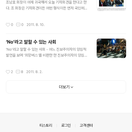
4i ‣ 관련 기사 링크 2 (대전일보) http://www.daejonil
조남호 회장이 어제 귀국해서 오늘 기자회견을 한다고 한
bo.com/news/newsitem.asp?pk_no=965716 이
다. 조 회장은 기자회견이든 어떤 형식이든 먼저 국민에게
프로젝트의 씨앗을 뿌린 사람은 김형오 전 국회의장. 김 전
철저한 사과와 반성을 함은 물론이고 이제는 스스로 퇴진
의장은 지난해 12월 ICAP..
하겠다는, 일선에서 물러나겠다는 것을 밝혀야 한다. 한진
작성시간
0
0
2011. 8. 10.
중공업 사태로 인해서 많은 사회적, 경제적 비용을 발생시
켰다. 대한민국 기업 이미지를 실추시켰고 부산시민과 영
도주민에게 커다란 불편을 초래했다. 또 노사관계를 다시
‘No’라고 말할 수 있는 사회
악화시키는 계기로 작용했다. 나는 연초부터 이 사태 해결
글 내용
을 위해서 조회장과의 접촉을 시도했지만 대화를 기피하고
‘No’라고 말할 수 있는 사회 - 어느 진보주의자의 양심적
일방적으로 정리해고를 강행처리했다. 호미로 막을 일을
발언을 보며 ‘희망버스’를 비판한 한 진보주의자의 양심적
가래로도 막지못하는 사태에 이르렀다. 조남호 회장은 이
발언이 눈길을 끈다. 일면식도 없고 이름조차 제대로 알지
제라도 책임 있는 자세를 보여야 한다. 조회장은 청문회에
못하지만 그의 소신발언에는 진실성이 있다. 한진중공업
작성시간
2
8
2011. 8. 2.
반드시 출석해야 한다. 그의 귀국과 입장발표가 청문회..
사태를 제대로 짚고 있다. 시대의 현실도 정확히 꿰뚫고 있
다. 이름만 ‘희망버스’이지 희망 없고 절망 가득한 버스에
동참하고 있는 사람들은 귀담아 들을 필요가 있다. 분명 진
더보기
보를 사칭하는 사람들은 이런 쓴소리 하는 분을 변절자로
낙인찍어 각종 악성댓글로 도배하고 인신공격, 심지어 저
주까지 할 건 뻔하다. ‘주홍 글씨’로 낙인찍어 더 이상의 비
판과 소신발언이 나오지 않도록 잠재울 것이다. 지금 내 블
로그에도 그러하듯이. 그러나 이런 식으로 진실을 호도할
수는 없다. 그들의 진보가 ..
의안내
티스토리
로그인
고객센터