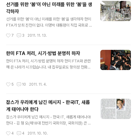
선거를 위한 ‘봄’이 아닌 미래를 위한 ‘봄’을 생
받아 오라는 것. 5시간 이상 논란 끝에 나온 결론이 정말 이
각하자
것이란 말인가.(배너에는 ‘양국 대통령의 각서’로 나왔다가
글 내용
나중 수정되었다). 굳이 ‘장관급 이상’이라고 못을 박은 것
선거를 위한 ‘봄’이 아닌 미래를 위한 ‘봄’을 생각하자 한미
은 이 대통령과 오바마를 직접 겨냥한 노림수인 것 같다. 야
FTA가 당최 진전이 없다. 이명박 대통령이 직접 국회로 가
당이 시비 거는 조항을 해소하기 위해 한국 대통령이 수용
서 여야 지도자를 만나겠다고 한다. 예정일은 15일인데 야
작성시간
7
3
2011. 11. 13.
하고 공식적..
당 쪽에선 선물을 가져와야 만나겠다는 태세다. 그날 만남
이 성사될지 안 될지도 모르는 채 대통령은 APEC 정상회
의 참석차 출국했다. 한미FTA로 인해 국회는 시위대와 경
한미 FTA 처리, 시기·방법 분명히 하자
찰버스로 둘러싸였다. 집무실은 항의성 전화가 빗발쳐 업
글 내용
한미 FTA 처리, 시기·방법 분명히 하자 한미 FTA와 관련
무를 못 볼 지경이다. 다짜고짜 낙선운동을 벌이겠다며 으
해 온 나라가 시끄럽습니다. 내 집무실로도 항의성 전화가
름장을 놓고 욕설과 폭언은 다반사다. 팩스도 마찬가지다.
빗발쳐 업무를 못 볼 지경입니다. 욕설과 폭언은 물론 한나
한나라당 외통위(외교통상통일위원회) 의원들을 ‘매국 18
라당 외통위원들을 통틀어 ‘매국 18인’으로 매도하는 등 인
인’으로 매도하고, 트위터와 페이스북 같은 SNS를 통해서
작성시간
5
10
2011. 11. 4.
신공격까지 서슴지 않고 있습니다. 대화는 단절됐고 토론
도 집단적 인신공격과 비방‧협박성 글들이 난무한다. 조직
은 실종돼 버렸습니다. SNS를 통해서도 터무니없는 루머
적 테러와 다름없다. 사태가 이..
와 근거 없는 비방이 난무하고 있습니다. 그러나 한미 FTA
잡스가 우리에게 남긴 메시지 - 한국IT, 새롭
가 우리 경제의 새날을 열고, 새아침을 밝히는 좋은 기회가
게 태어나야 한다
될 거라는 내 소신은 흔들림이 없습니다. 이 글이 차분한 생
글 내용
각의 실마리를 제공해 주는데 참고가 됐으면 합니다. 어제
잡스가 우리에게 남긴 메시지 - 한국 IT, 새롭게 태어나야
(3일)였다. 국회는 경찰버스로 온통 둘러싸였다. 경찰들이
한다 - 김 형 오(제18대 전반기 국회의장, 국회의원) 큰 별
국회 출입구는 물론 곳곳에 배치됐다. 분위기가 사뭇 심각
이 졌다. 혁신과 도전의 아이콘이 사라졌다. “죽음은 삶이
작성시간
4
4
2011. 10. 10.
했다. 본회의가 있는 ..
만든 최고의 발명품”이란 자신의 말처럼 열정과 창조의 삶