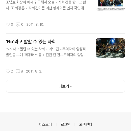
4i ‣ 관련 기사 링크 2 (대전일보) http://www.daejonil
조남호 회장이 어제 귀국해서 오늘 기자회견을 한다고 한
bo.com/news/newsitem.asp?pk_no=965716 이
다. 조 회장은 기자회견이든 어떤 형식이든 먼저 국민에게
프로젝트의 씨앗을 뿌린 사람은 김형오 전 국회의장. 김 전
철저한 사과와 반성을 함은 물론이고 이제는 스스로 퇴진
의장은 지난해 12월 ICAP..
하겠다는, 일선에서 물러나겠다는 것을 밝혀야 한다. 한진
작성시간
0
0
2011. 8. 10.
중공업 사태로 인해서 많은 사회적, 경제적 비용을 발생시
켰다. 대한민국 기업 이미지를 실추시켰고 부산시민과 영
도주민에게 커다란 불편을 초래했다. 또 노사관계를 다시
‘No’라고 말할 수 있는 사회
악화시키는 계기로 작용했다. 나는 연초부터 이 사태 해결
글 내용
을 위해서 조회장과의 접촉을 시도했지만 대화를 기피하고
‘No’라고 말할 수 있는 사회 - 어느 진보주의자의 양심적
일방적으로 정리해고를 강행처리했다. 호미로 막을 일을
발언을 보며 ‘희망버스’를 비판한 한 진보주의자의 양심적
가래로도 막지못하는 사태에 이르렀다. 조남호 회장은 이
발언이 눈길을 끈다. 일면식도 없고 이름조차 제대로 알지
제라도 책임 있는 자세를 보여야 한다. 조회장은 청문회에
못하지만 그의 소신발언에는 진실성이 있다. 한진중공업
작성시간
2
8
2011. 8. 2.
반드시 출석해야 한다. 그의 귀국과 입장발표가 청문회..
사태를 제대로 짚고 있다. 시대의 현실도 정확히 꿰뚫고 있
다. 이름만 ‘희망버스’이지 희망 없고 절망 가득한 버스에
동참하고 있는 사람들은 귀담아 들을 필요가 있다. 분명 진
더보기
보를 사칭하는 사람들은 이런 쓴소리 하는 분을 변절자로
낙인찍어 각종 악성댓글로 도배하고 인신공격, 심지어 저
주까지 할 건 뻔하다. ‘주홍 글씨’로 낙인찍어 더 이상의 비
판과 소신발언이 나오지 않도록 잠재울 것이다. 지금 내 블
로그에도 그러하듯이. 그러나 이런 식으로 진실을 호도할
수는 없다. 그들의 진보가 ..
의안내
티스토리
로그인
고객센터