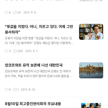
이렇게 적었습니다. “김 의원은 강 의원을 민주화 운동을
용석 의원을 변호한 나에 대한 격렬한 비난으로 채웠습니
하던 시절의 YS로 둔갑시켜 버렸다.” 참으로 황당하기 짝
다. 기사, 해설, 취재 일기, 만평, 칼럼은 물론 사설까지 동원
작성시간
6
20
2011. 9. 5.
이 없습니다. 달은 보지 않..
해 신랄하게 나를 비판했습니다. 상당 부분이 사실을 왜곡‧
과장했으며, 사리에 맞지 않는 지적들이 많아 독자들로 하
여금 적잖은 오해를 하게 했고 나는 엄청난 비난에 시달렸
“죗값을 치렀다. 아니, 치르고 있다. 이제 그만
습니다. 나도 국민 정서를 모르지 않고, 강 의원의 잘못을
용서하자”
두둔할 생각은 추호도 없었습니다. 뒷수습도 안타까울 정
글 내용
도로 미숙했고 원성을 사기에 충분했습니다. 그런데 본의
강용석 의원을 위한 변론 “죗값을 치렀다. 아니, 치르고 있
아니게 나는 국회 발언 이후 그의 '취중 실언'을 포함해 사
다. 이제 그만 용서하자” 김형오 예상은 했지만 이렇게까지
후 처신까지도 옹호하는 사람처럼 비쳐졌습니다. 트위터와
는 아니었습니다. 어제 오후 강용석 의원 제명안과 관련한
작성시간
3
200
2011. 9. 1.
일부 언론의 책임도 없지 ..
저의 국회 발언을 두고 비난의 화살이 쏟아졌습니다. 인터
넷에 제 이름 석 자 치기가 두려울 정도입니다. 이 블로그의
방명록과 게시판도 저를 향해 날아온 돌로 수북합니다. 저
앙코르와트 유적 보존에 나선 대한민국
는 마치 밀실에 숨어 은밀한 목소리로 궤변과 부적절한 비
글 내용
앙코르와트 유적 보존에 나선 대한민국 김형오 전 국회의
유를 동원해 제 식구를 감싼 파렴치범처럼 매도되었습니
장의 약속, 싹을 틔우다 업무 협의차 캄보디아로 출장을 간
다. 성경을 오독하고 예수를 모독한 사람처럼 돼 버렸습니
문화재청으로부터 반가운 소식이 날아왔다. 대한민국 정부
다. 숲은 없고 나무만 있습니다. 아니, 나무도 없고 곁가지
가 유네스코 세계 문화유산인 캄보디아의 앙코르와트 유적
만 있습니다. 잎사귀만 달랑 몇 장 있습니다. 본질은 실종되
작성시간
0
1
2011. 8. 13.
보존 활동에 참여하기로 결정하고 두 나라 간 문화유산 협
고 말았습니다. 제 양심에 떳떳하지 못한 일이었다면 애초
력 강화를 골자로 하는 양해 각서를 체결했다는 내용이다.
에 나서지도 않았을 것입니다. ..
‣ 관련 기사링크 1 (한국경제) http://www.hankyung.c
8월10일 최고중진연석회의 주요내용
om/news/app/newsview.php?aid=20110812857
글 내용