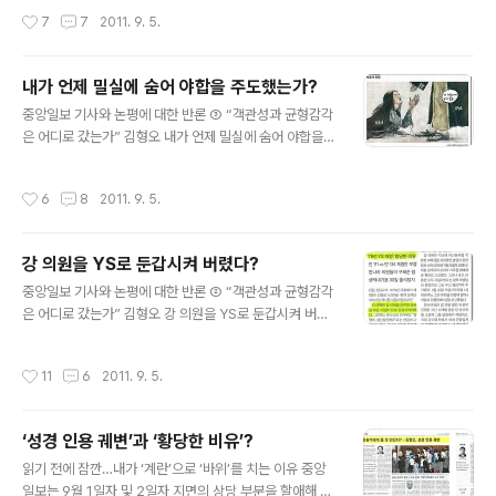
틀대면서 잠재해 있던 불만과 분노의 휴화산(민심)은 활화
사설 제목에도 ‘황당’이란 단어가 또 들어가 있습니다. “김
작성시간
7
7
2011. 9. 5.
산처럼 폭발할 수 있다는 현..
형오 전 국회의장의 황당한 비유” 대체 무엇이 황당한 비유
라는 걸까 했더니, 역시나 성경 구절을 인용한 부분입니다.
사설은 그 구절을 이렇게 해석하고 논평합니다. “인간의 구
내가 언제 밀실에 숨어 야합을 주도했는가?
원에 관한 종교적 메시지이지 ‘모두 흠이 있으니 모두가 그
글 내용
냥 넘어가자’는 뜻은 아니다. …의원들의 윤리 기준을 강화
중앙일보 기사와 논평에 대한 반론 ③ “객관성과 균형감각
하는 데 앞장서야 할 전직 국회의장이 아무 거리낌 없이 황
은 어디로 갔는가” 김형오 내가 언제 밀실에 숨어 야합을
당한 비유나 하고, 이런 비유에 ‘잘했어’라고 동조하는 일부
주도했는가? 9월 2일자 중앙일보에는 3개 면, 4꼭지에 걸
의원들, 우리 국회의 부끄러운 자화상이 아닐 수 없다.” 나
쳐 내 이름이 등장합니다. 취재 일기, 박용석 만평, 사설, ‘노
작성시간
6
8
2011. 9. 5.
는 정말 ‘아..
재현의 시시각각’이란 칼럼을 통해서입니다. 한 사람이 하
루에 이렇게 화려하게(?) 등장하기는 정말 쉽지 않습니다.
그러나 나는 하나도 고맙지 않습니다. 오히려 부끄러워 얼
강 의원을 YS로 둔갑시켜 버렸다?
굴이 화끈 달아오릅니다. 아무리 괘씸죄에 걸렸기로서니
글 내용
이렇게까지 심하게 매도당해야 하는 건가요? ‣ 2면의 취재
중앙일보 기사와 논평에 대한 반론 ② “객관성과 균형감각
일기는 제목부터가 “‘국민 성희롱 주역’ 김형오․황우여․김
은 어디로 갔는가” 김형오 강 의원을 YS로 둔갑시켜 버렸
진표”입니다. 셋이서 막후에 숨어 주도적으로 국민을 성희
다? 민주주의는 다양성이 그 생명입니다. 우리 국회에도 다
롱했다는 얘깁니다. 비공개 회의의 진짜 주역은 도외시한
채로운 목소리들이 존재합니다. 나는 나와 의견이 다르다
작성시간
11
6
2011. 9. 5.
채 신문사의 방침에 어긋난..
는 이유로 타인을 폄훼하거나 배척하는 일을 늘 경계해 왔
습니다. 이번 국회 발언도 내 양심을 걸고 소신을 얘기했을
뿐입니다. 그러나 내 발언을 획일적인 시각으로 재단한 기
‘성경 인용 궤변’과 ‘황당한 비유’?
사들을 보면서 당혹스러움을 느껴야 했습니다. ‣ 9월 1일
글 내용
자 중앙일보 2면 기사 중간에는 이런 발문이 돌출돼 있습
읽기 전에 잠깐…내가 ‘계란’으로 ‘바위’를 치는 이유 중앙
니다. “‘79년 YS 제명’ 황당한 비유” 그래 놓고 기사에는
일보는 9월 1일자 및 2일자 지면의 상당 부분을 할애해 강