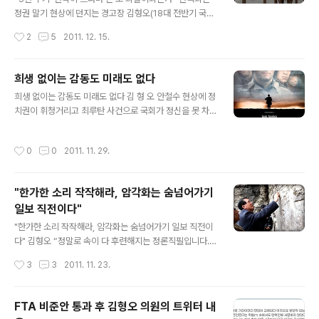
역의원이 거액의 사재를 출연해 나눔재단을 설립했다. 상
정권 말기 현상에 던지는 경고장 김형오(18대 전반기 국회
상을 뛰어넘는 기여공동체를 만들어 대기업 이미지를 일신
의장) 아침마다 신문을 펼쳐들기가 겁이 난다. 국민들인들
작성시간
2
5
2011. 12. 15.
하고 양극화해소와 사회통합에 솔선수범하고 ..
오죽하겠는가. 입법부에 이름 석 자를 올리고 있는 사람으
로서 민망하기 짝이 없다. 낯을 들 수가 없다. 통렬하게 반
성하고 뼈아프게 참회한다. 국민 앞에 석고대죄라도 하고
희생 없이는 감동도 미래도 없다
싶은 심정이다. 우리 바다를 지키던 해경이 중국 선원의 칼
글 내용
희생 없이는 감동도 미래도 없다 김 형 오 안철수 현상에 정
에 찔려 숨졌다. 그런데도 정부는 강력한 항의조차 못한다.
치권이 휘청거리고 최루탄 사건으로 국회가 정신을 못 차
내 목숨이 위태로운 상황인데도 총을 쏠 것이지 말 것인지
리고 있다. 이곳저곳에서 새로운 정당들이 깃발을 들려한
를 놓고 고민한다. 최소한의 자기 방어조차 조심스러워한
다. 총선이 다가왔다는 증표다. 그러나 또 지금과 같은 식으
다. 도대체 무엇이 두려운가. 어제(12월 14일)는 위안부 할
작성시간
0
0
2011. 11. 29.
로 흘러간다면 여전히 정치불신은 가중될 것이다. 차기 총
머니들의 수요 집회가 1000번째를 맞은 날이었다. 피해
선 불출마 선언할 때의 가벼운 마음을 되찾기 위해 간단히
할머니들은 추위를 무릅쓰..
소회를 피력코자 한다. 한국정당의 위기가 왔다. 모두 다 인
"한가한 소리 작작해라, 암각화는 숨넘어가기
정한다. 정당정치의 위기는 어디서 오는가. 안철수 현상은
일보 직전이다"
왜 나타났는가. 본질은 무엇인가. 국민은 현재의 정당이 싫
글 내용
은 것이다. 정당의 막강한 힘이 엉뚱한 곳으로 발휘되는데
"한가한 소리 작작해라, 암각화는 숨넘어가기 일보 직전이
분노하는 것이다. 한마디로 한국 정당정치의 위기는, 한국
다" 김형오 “정말로 속이 다 후련해지는 정론직필입니다.
정치를 국민이 외면하고 불신하는 이유는 정당의 힘이 압
울산시와 문화재청 그리고 정부는 역사의 공범자가 되지
작성시간
3
3
2011. 11. 23.
도적으로 세기 때문이다. 공산·독재..
않으려면 즉각 물을 빼고 암각화를 절체절명의 위기에서
구해내야 합니다. ‘죽은 자식 불알 만지기’를 하려 해도 만
질 불알마저 없어질 지경 아닙니까? 대통령이라도 나서서
FTA 비준안 통과 후 김형오 의원의 트위터 내
복지부동 중인 공무원들의 배를 걷어차야 합니다.” 지난 7