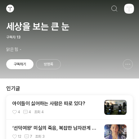
검색하기
티스토리
세상을 보는 큰 눈
구독자
13
맑은 힘 -
구독하기
방명록
신고하기 레이어
열기
인기글
아이들이 싫어하는 사람은 따로 있다?
4
4
조회
4
‘선덕여왕’ 미실의 죽음, 복잡한 남자관계 때
문?
12
7
조회
3