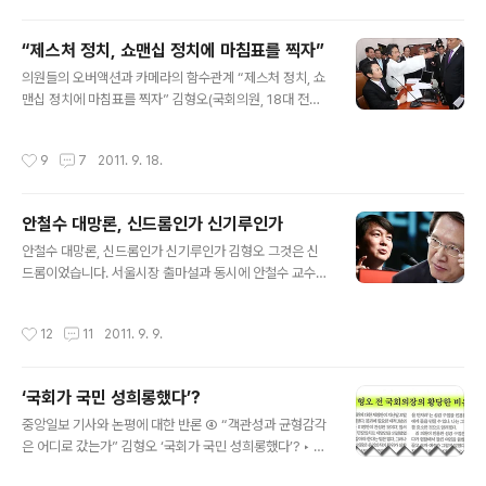
은 최고의 발명품 속으로 고스란히 들어갔다. IT 대통령에
대한 전 세계인의 추모 물결은 끝이 없다. 에덴의 사과는 욕
“제스처 정치, 쇼맨십 정치에 마침표를 찍자”
망이 죄악을 잉태하지만 잡스의 ‘애플’은 욕망이 창조의 원
글 내용
의원들의 오버액션과 카메라의 함수관계 “제스처 정치, 쇼
동력임을 깨우쳤다. 사과(애플)는 시들지언정 스티브 잡스
맨십 정치에 마침표를 찍자” 김형오(국회의원, 18대 전반
가 이뤄낸 업적은 결코 시들지 않을 것이다. 그는 우리 모두
기 국회의장) 토요일 아침 신문들을 훑어보다가 민망해졌
의 가슴에 창조라는 사과 씨를 심어주고 갔기 때문이다. 나
다. 한미 FTA 비준 동의안 상정을 극렬하게 비난하는 야당
는 90년대 초반부터 IT분야를 주목하고 열정과 애정을 쏟
작성시간
9
7
2011. 9. 18.
의원들 사진 때문이다. 많은 신문들이 1면 혹은 정치면에
았다. IT는 미래이고 산업화는 뒤졌지만 정보화는 선도하
그 사진들을 큼지막하게 실어 놓고 있었다. 아이러니한 것
자는 확신이었다..
은 사진 속에 크게 부각된 의원이 정작 FTA 관련 상임위인
안철수 대망론, 신드롬인가 신기루인가
외교통상통일위원회 소속도 아니라는 사실이다. 그런데도
글 내용
그는 회의장에 나타나 고함을 지르고 삿대질을 하면서 훼
안철수 대망론, 신드롬인가 신기루인가 김형오 그것은 신
방을 놓았다. 그리고 카메라는 그런 그의 모습을 클로즈업
드롬이었습니다. 서울시장 출마설과 동시에 안철수 교수는
했다. 이런 풍경은 사실 전혀 낯설지 않다. 그 동안 질리도
여론 조사에서 단숨에 1위를 차지했습니다. 모든 상식과 통
록 반복되어 우리 국민 모두에게 익숙해져 있다. 국회의장
념을 하루아침에 바꾸었습니다. 우리 사회 기득권을 향해
작성시간
12
11
2011. 9. 9.
재임 시절만 돌아보아도 수많은 장..
날린 그의 ‘3단 옆차기’는 엄청난 충격과 전율로 기성 정치
권을 강타했습니다. 안 교수가 몰고 온 새로운 물결은 새 질
서, 새 구도를 열망하던 국민 정서를 적시고 스며들기에 충
‘국회가 국민 성희롱했다’?
분했습니다. 그 물결은 기존의 야당과 여당, 어느 쪽이라고
글 내용
도 할 수 없습니다. 다만 기득권 세력을 더 많이 포용한 여
중앙일보 기사와 논평에 대한 반론 ④ “객관성과 균형감각
당 쪽에 미치는 데미지가 더 크지만, 야당도 별 피해 없다고
은 어디로 갔는가” 김형오 ‘국회가 국민 성희롱했다’? ‣ 무
생각한다면 낭패를 당할 것입니다. 아무튼 이를 계기로 꿈
슨 황당한 일이 그리도 많은지 중앙일보 9월 2일자 34면