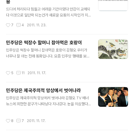
용
월 10일자 경상일보에 실린 내 칼럼(특별기고 : 암각화를
글 내용
살리기 위한 벼랑 끝 호소 - “당장 물을 빼라, 역사의 죄인
드디어 처리되다 힘들고 어려운 기간이었다 만감이 교체되
이 되지 말자”)을 보고 한 네티즌이 남긴 댓글이다. 경상일
다 이것으로 일단락 되는건가 새로운 요동의 시작인가 지
보 바로가기☞ [특별기고]“당장 물을 빼라, 역사의 죄인이
난 탄핵파동때 나는 공천안준다는 위협(?) 속에서도 탄핵
작성시간
7
4
2011. 11. 23.
되지 말자” 그러나 그로부터 130여 일이 지난 지금, 달라
안에 서명하지 않았다 이번엔 불출마선언한 입장이지만 F
진 것은 아무 것도 없다..
TA에 적극찬성하였다 나는 차기 출마 않을 사람이고 당권
대권도 관심없다 나의 행동에 대해서는 언제든 책임질것이
민주당은 떡장수 할머니 잡아먹은 호랑이
다 그야말로 기습처리였다 역대 강행처리중에선 비교적 물
글 내용
민주당은 떡장수 할머니 잡아먹은 호랑이 김형오 우리가
리적 투쟁이 적었다 FTA 주무위원회인 외통위 소속이며
너무나 잘 아는 전래 동화입니다. 요즘 민주당 행태를 보면
야당시절 원내대표도 해봤기에 일의 진행과정을 좀알고 한
바로 이 떡장수 할머니 잡아먹은 호랑이 같다는 생각이 듭
편으론 눈밝은 야당이라면 예정된 24일이 아니라 2-3일
니다. 한미 FTA에 민주당이 어떤 태도를 보였습니까. 처음
전이라는 걸 알아채렸을 것이다 야당내 불가피성을 주장하
작성시간
5
11
2011. 11. 17.
에는 ‘농민 보호대책 없는 FTA는 없다’고 매달리지 않았나
는 의원도 많았고 이미 강경파를 빼곤 투쟁동력을 많이 상
요. 물론 한나라당 농촌 출신 의원들도 같은 입장이었지요.
실했다 본회의장에서 최루탄 가스를 분사한것은 참을수없
사실상 농축산 대책만큼은 여야 없이 진지하게 임했지요.
는 가..
민주당은 제국주의적 망상에서 벗어나라
저 같은 도시 출신이 보기엔 과도하리만큼. 이번에 추가 협
글 내용
상하면서 다시 1조원 더하여 22조원 이상 들어가게 돼 있
민주당은 제국주의적 망상에서 벗어나라 김형오 TV 배너
지요. FTA에 가장 반대해야 할 농축산 종사자들이 상대적
뉴스에 희한한 문구가 나타났다 지나갔다. 눈을 의심했다.
으로 조용한 건 이 때문이랄 수도 있겠지요.(난 야당 시절인
잘못 본 건가. 그 내용이 너무 충격적이어서 하던 일을 멈추
17대 4년간을 농수산위에 있었기에 이 부분 조금 압니다.)
고 열심히 검색창을 두들겼다. 대통령이 15일 국회에서 한
작성시간
8
7
2011. 11. 17.
이렇게 되니 그 다..
미 FTA 비준 동의만 해주면 3개월 안에 ISD 재협상을 하
겠다고 약속한 걸 가지고 민주당은 16일 의총을 열었다. 결
론은 ISD를 폐기하겠다는 양국 정부 장관급 이상의 각서를