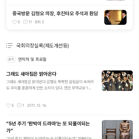
중국방문 김형오 의장, 후진타오 주석과 환담
0
11
조회
3
국회의장실록(제도개선등)
분류 전체보기
주요 글 목록
연락처 및 프로필
공지
그래도 새아침은 밝아온다
글 내용
그래도 새아침은 밝아온다 김형오 팍팍한 살림살이 속에서
도 우리를 훈훈하게 만든 소식이 있다. 연간 무역규모 1조
달러 시대를 열었다. 세계에서 9번째다. 가진 것도 없고 세
계에서 가장 가난했던 나라가 전쟁의 폐허 위에 경이로운
작성시간
5
1
2011. 12. 16.
금자탑을 쌓았다. 세계경제의 불확실성 속에서 달성한 무
역대국 대한민국의 저력이다. 부산은 아시아 최초로 세계
개발원조 총회를 개최했다. 구호·원조물자를 받던 항구는
“5년 주기 ‘판박이 드라마’는 또 되풀이되는
지구촌 나눔과 공생을 실어 나르는 국제적 중심지가 되었
가”
다. 우리는 이미 ‘받던 나라’에서 ‘주는 나라’로 탈바꿈한 세
글 내용
계적 신화도 창조했다. 개인 기부문화도 진화하고 있다. 현
“5년 주기 ‘판박이 드라마’는 또 되풀이되는가” 반복되는